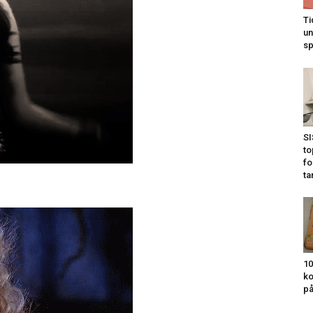
Ti
un
sp
SI
to
fo
ta
10
ko
på