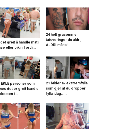
24 helt grusomme
tatoveringer du aldri,
 det greit å handle mat i
ALDRI må ta!
use eller bikini fordi...
21 bilder av ekstremfylla
 EKLE personer som
som gjør at du dropper
nes det er greit handle
fylla idag.....
okosten i...