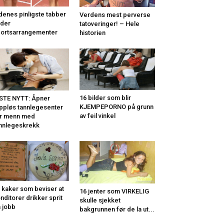
denes pinligste tabber
Verdens mest perverse
der
tatoveringer! – Hele
ortsarrangementer
historien
16 bilder som blir
STE NYTT: Åpner
KJEMPEPORNO på grunn
ppløs tannlegesenter
av feil vinkel
r menn med
nnlegeskrekk
 kaker som beviser at
16 jenter som VIRKELIG
nditorer drikker sprit
skulle sjekket
 jobb
bakgrunnen før de la ut...