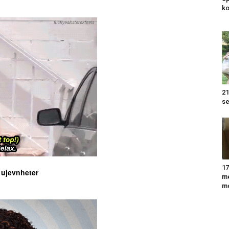
k
21
se
17
å ujevnheter
m
m