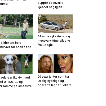
pupper dessverre
ommer
kjenner seg igjen...
14 av de sykeste og og
mest vanvittige bildene
 bilder tatt bare
fra Google...
kunder før noen døde
20 sexy jenter som har
 veldig unike dyr med
utrolig nydelige og
ed UTROLIGE og
opererte lepper… eller?
orsomme pelsmønstre