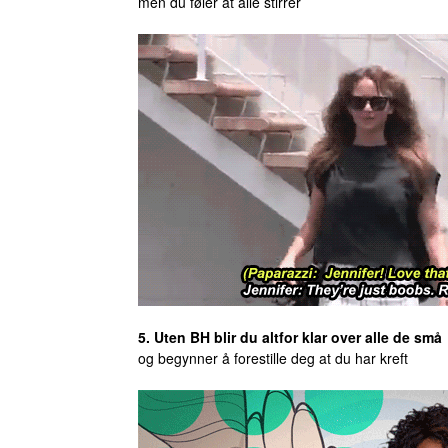
men du føler at alle stirrer
5.
Uten BH blir du altfor klar over alle de sm
og begynner å forestille deg at du har kreft