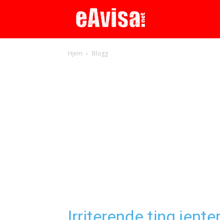
Hjem
Blogg
Irriterende ting jent