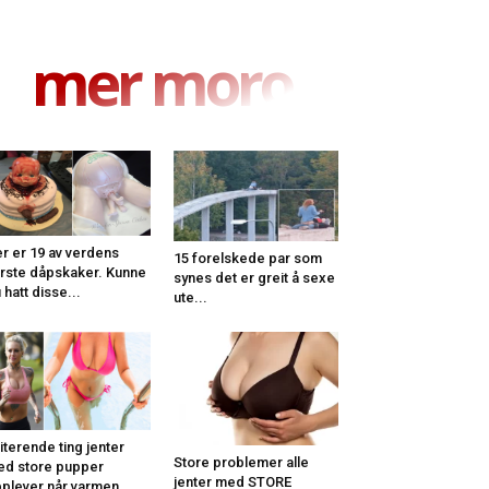
mer moro
r er 19 av verdens
15 forelskede par som
rste dåpskaker. Kunne
synes det er greit å sexe
 hatt disse...
ute...
riterende ting jenter
Store problemer alle
d store pupper
jenter med STORE
plever når varmen