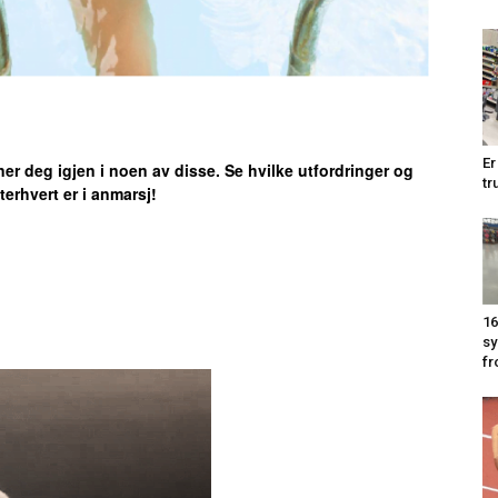
Er
er deg igjen i noen av disse. Se hvilke utfordringer og
tr
erhvert er i anmarsj!
16
sy
fr