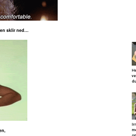
len sklir ned…
He
ve
du
Ir
en,
me
op