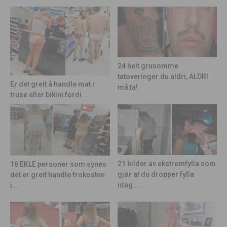
24 helt grusomme
tatoveringer du aldri, ALDRI
Er det greit å handle mat i
må ta!
truse eller bikini fordi...
21 bilder av ekstremfylla som
16 EKLE personer som synes
gjør at du dropper fylla
det er greit handle frokosten
idag.....
i...