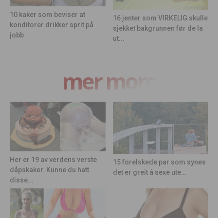
10 kaker som beviser at
16 jenter som VIRKELIG skulle
konditorer drikker sprit på
sjekket bakgrunnen før de la
jobb
ut...
mer moro
Her er 19 av verdens verste
15 forelskede par som synes
dåpskaker. Kunne du hatt
det er greit å sexe ute...
disse...