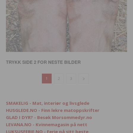
TRYKK SIDE 2 FOR NESTE BILDER
1
2
3
SMAKELIG - Mat, interiør og livsglede
HUSGLEDE.NO - Finn lekre matoppskrifter
GLAD I DYR? - Besøk Morsommedyr.no
LEVANA.NO - Kvinnemagasin på nett
LUKSUSFERIE.NO - Ferie på sitt beste