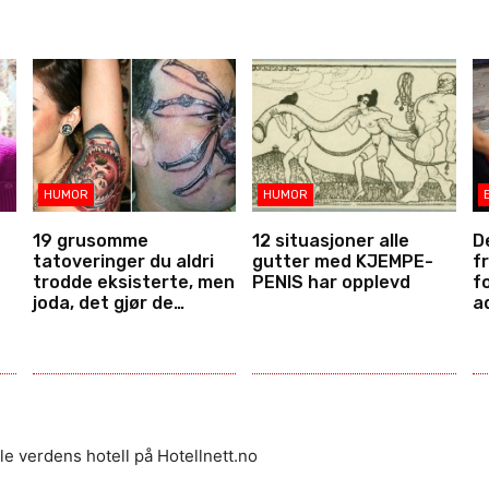
HUMOR
HUMOR
19 grusomme
12 situasjoner alle
D
tatoveringer du aldri
gutter med KJEMPE-
fr
trodde eksisterte, men
PENIS har opplevd
f
joda, det gjør de…
a
le verdens hotell på Hotellnett.no