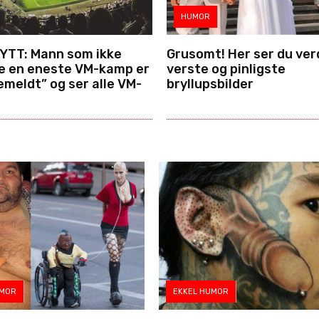
HUMOR
YTT: Mann som ikke
Grusomt! Her ser du ver
se en eneste VM-kamp er
verste og pinligste
emeldt” og ser alle VM-
bryllupsbilder
UMOR
EKKEL HUMOR