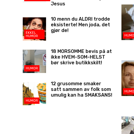
Jesus
10 menn du ALDRI trodde
eksisterte! Men joda, det
gjør de!
EKKEL
HUM
HUMOR
18 MORSOMME bevis på at
ikke HVEM-SOM-HELST
bør skrive butikkskilt!
HUMOR
12 grusomme smaker
satt sammen av folk som
HUM
umulig kan ha SMAKSANS!
HUMOR