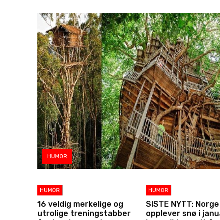
HUMOR
HUMOR
HUMOR
16 veldig merkelige og
SISTE NYTT: Norge
utrolige treningstabber
opplever snø i janu