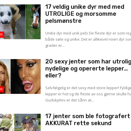
17 veldig unike dyr med med
UTROLIGE og morsomme
pelsmønstre
Unike dyr med unik pels De fleste dyr er som re
OR
både søte og unike. Det er allikevel noen dyr som
grader er...
20 sexy jenter som har utroli
nydelige og opererte lepper…
eller?
Selvfølgelig er det sexy med store lepper! Fyldig
OR
lepper er hot og de fleste av oss gjerne skulle ha
Gudskjelov er det sånn at...
17 jenter som ble fotografert 
AKKURAT rette sekund