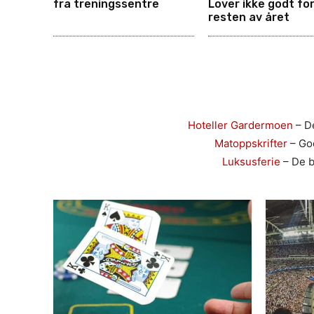
fra treningssentre
Lover ikke godt fo
resten av året
Hoteller Gardermoen
– De
Matoppskrifter
– God
Luksusferie
– De b