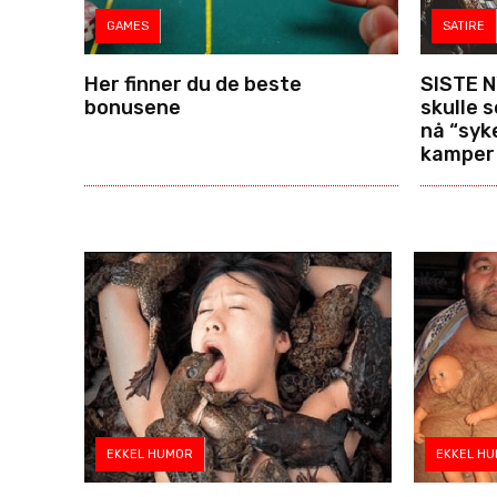
GAMES
SATIRE
Her finner du de beste
SISTE N
bonusene
skulle 
nå “syk
kamper
EKKEL HUMOR
EKKEL H