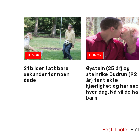
HUMOR
HUMOR
21 bilder tatt bare
Øystein (25 år) og
sekunder før noen
steinrike Gudrun (92
døde
år) fant ekte
kjærlighet og har sex
hver dag. Nå vil de ha
barn
Bestill hotell
– Al