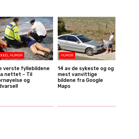
EKKEL HUMOR
HUMOR
e verste fyllebildene
14 av de sykeste og og
a nettet – Til
mest vanvittige
ornøyelse og
bildene fra Google
dvarsel!
Maps