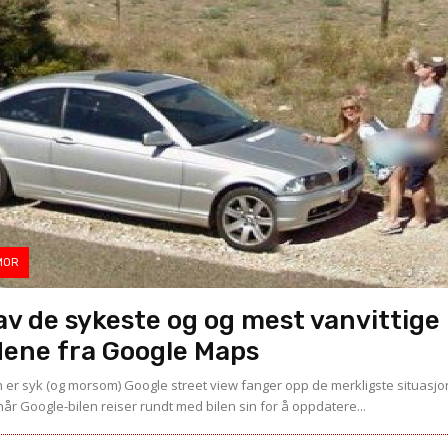
MOR
av de sykeste og og mest vanvittige
dene fra Google Maps
 er syk (og morsom) Google street view fanger opp de merkligste situasjo
når Google-bilen reiser rundt med bilen sin for å oppdatere...