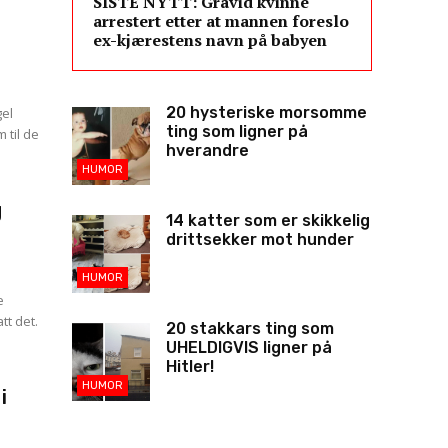
SISTE NYTT: Gravid kvinne
arrestert etter at mannen foreslo
ex-kjærestens navn på babyen
20 hysteriske morsomme
gel
ting som ligner på
 til de
hverandre
HUMOR
g
14 katter som er skikkelig
drittsekker mot hunder
HUMOR
e
tt det.
20 stakkars ting som
UHELDIGVIS ligner på
Hitler!
HUMOR
i