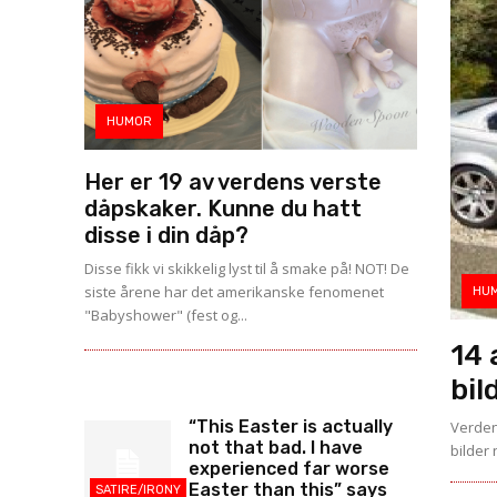
HUMOR
Her er 19 av verdens verste
dåpskaker. Kunne du hatt
disse i din dåp?
Disse fikk vi skikkelig lyst til å smake på! NOT! De
siste årene har det amerikanske fenomenet
HU
"Babyshower" (fest og...
14 
bil
“This Easter is actually
Verden
not that bad. I have
bilder 
experienced far worse
Easter than this” says
SATIRE/IRONY