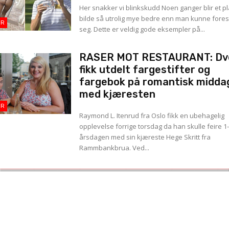
Her snakker vi blinkskudd Noen ganger blir et planlagt
bilde så utrolig mye bedre enn man kunne forest
OR
seg. Dette er veldig gode eksempler på...
RASER MOT RESTAURANT: Dv
fikk utdelt fargestifter og
fargebok på romantisk midda
med kjæresten
OR
Raymond L. Itenrud fra Oslo fikk en ubehagelig
opplevelse forrige torsdag da han skulle feire 1-
årsdagen med sin kjæreste Hege Skritt fra
Rammbankbrua. Ved...