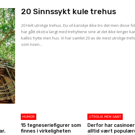
20 Sinnssykt kule trehus
20 Helt utrolige trehus. Du vil kanskje ikke tro det men disse f
har gått ekstra langt med trehyttene sine at det ikke lenger ka
kalles hytte men hus. Vi har samlet 20 av de mest utrolige tre
som noen...
HUMOR
UTROLIG MEN SANT
15 tegneseriefigurer som
Derfor har casinoer
ar.
finnes i virkeligheten
alltid vært populære