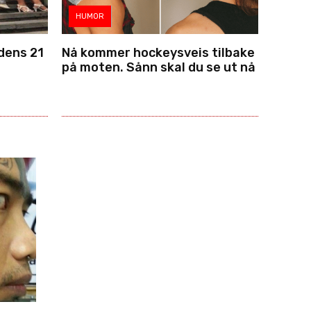
HUMOR
dens 21
Nå kommer hockeysveis tilbake
på moten. Sånn skal du se ut nå