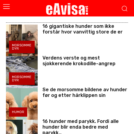
16 gigantiske hunder som ikke
forstår hvor vanvittig store de er
MORSOMME
DYR
Verdens verste og mest
sjokkerende krokodille-angrep
MORSOMME
DYR
Se de morsomme bildene av hunder
før og etter hårklippen sin
HUMOR
16 hunder med parykk. Fordi alle
hunder blir enda bedre med
parykk…