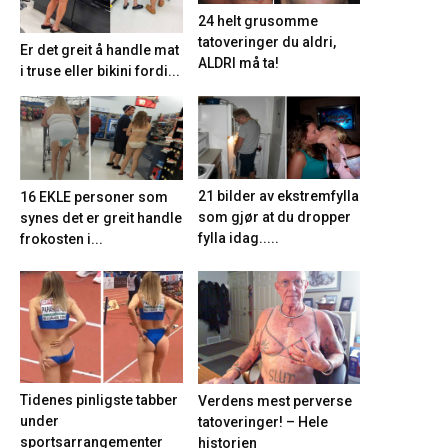
24 helt grusomme
tatoveringer du aldri,
Er det greit å handle mat
ALDRI må ta!
i truse eller bikini fordi...
21 bilder av ekstremfylla
16 EKLE personer som
som gjør at du dropper
synes det er greit handle
fylla idag.....
frokosten i...
Tidenes pinligste tabber
Verdens mest perverse
under
tatoveringer! – Hele
sportsarrangementer
historien