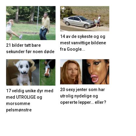
14 av de sykeste og og
mest vanvittige bildene
21 bilder tatt bare
fra Google...
sekunder før noen døde
20 sexy jenter som har
17 veldig unike dyr med
utrolig nydelige og
med UTROLIGE og
opererte lepper… eller?
morsomme
pelsmønstre