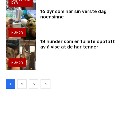
DYR
16 dyr som har sin verste dag
noensinne
HUMOR
18 hunder som er tullete opptatt
av å vise at de har tenner
HUMOR
1
2
3