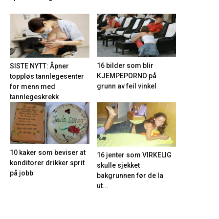
16 bilder som blir
SISTE NYTT: Åpner
KJEMPEPORNO på
toppløs tannlegesenter
grunn av feil vinkel
for menn med
tannlegeskrekk
10 kaker som beviser at
16 jenter som VIRKELIG
konditorer drikker sprit
skulle sjekket
på jobb
bakgrunnen før de la
ut...