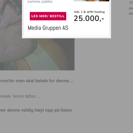
17
m
m
l hvorfor man skal betale for denne…
mmer denne veldig høyt opp
på listen