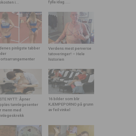
fylla idag.....
okosten i...
denes pinligste tabber
Verdens mest perverse
der
tatoveringer! – Hele
ortsarrangementer
historien
16 bilder som blir
STE NYTT: Åpner
KJEMPEPORNO på grunn
ppløs tannlegesenter
av feil vinkel
r menn med
nnlegeskrekk