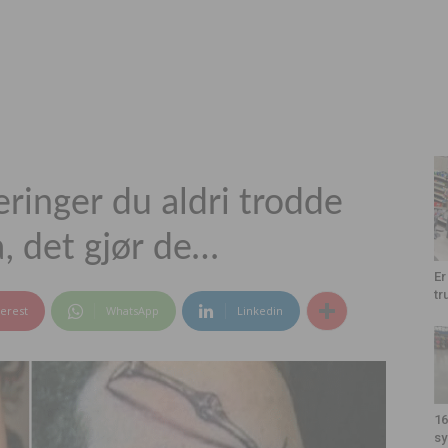
ringer du aldri trodde
a, det gjør de…
Er
tr
terest
WhatsApp
Linkedin
16
sy