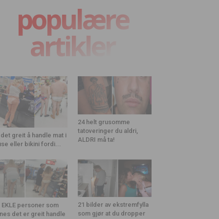
populære
artikler
24 helt grusomme
tatoveringer du aldri,
 det greit å handle mat i
ALDRI må ta!
use eller bikini fordi...
21 bilder av ekstremfylla
 EKLE personer som
som gjør at du dropper
nes det er greit handle