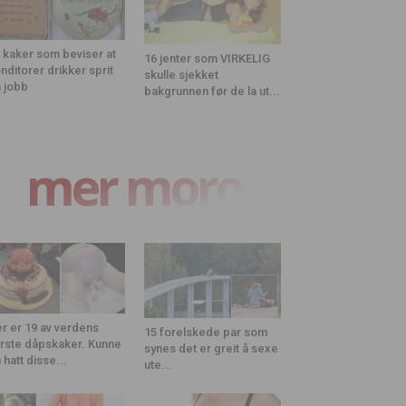
 kaker som beviser at
16 jenter som VIRKELIG
nditorer drikker sprit
skulle sjekket
 jobb
bakgrunnen før de la ut...
mer moro
r er 19 av verdens
15 forelskede par som
rste dåpskaker. Kunne
synes det er greit å sexe
 hatt disse...
ute...