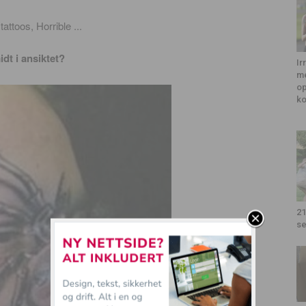
dt i ansiktet?
Ir
me
op
k
21
se