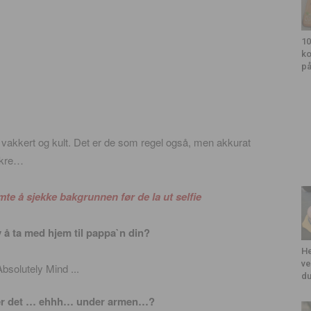
10
ko
på
 vakkert og kult. Det er de som regel også, men akkurat
vakre…
mte å sjekke bakgrunnen før de la ut selfie
av å ta med hjem til pappa`n din?
He
ve
du
verer det … ehhh… under armen…?