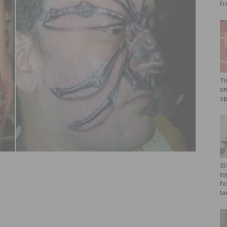
fr
Ti
un
sp
SI
to
fo
ta