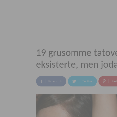
19 grusomme tatove
eksisterte, men jod
Facebook
Twitter
Pin