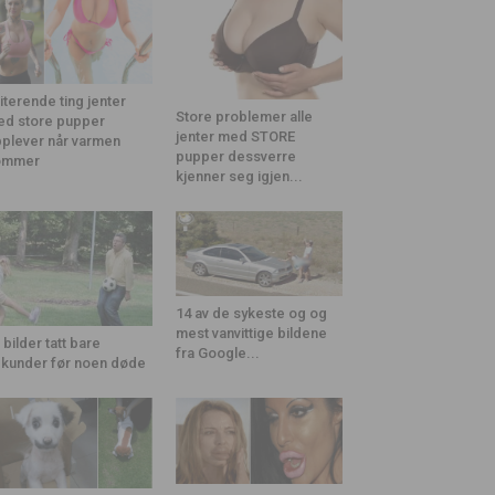
riterende ting jenter
Store problemer alle
d store pupper
jenter med STORE
plever når varmen
pupper dessverre
ommer
kjenner seg igjen...
14 av de sykeste og og
mest vanvittige bildene
 bilder tatt bare
fra Google...
kunder før noen døde