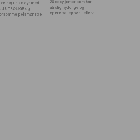
20 sexy jenter som har
 veldig unike dyr med
utrolig nydelige og
ed UTROLIGE og
opererte lepper… eller?
orsomme pelsmønstre