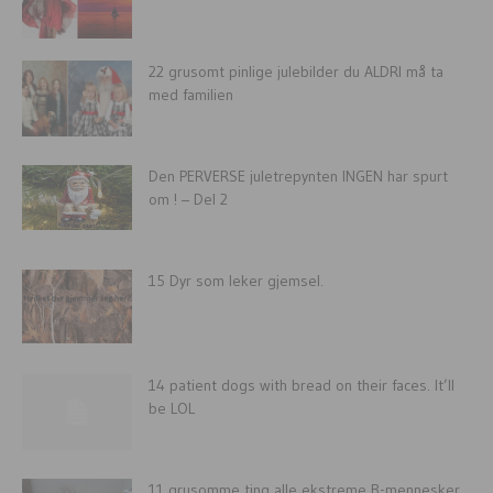
22 grusomt pinlige julebilder du ALDRI må ta
med familien
Den PERVERSE juletrepynten INGEN har spurt
om ! – Del 2
15 Dyr som leker gjemsel.
14 patient dogs with bread on their faces. It’ll
be LOL
11 grusomme ting alle ekstreme B-mennesker