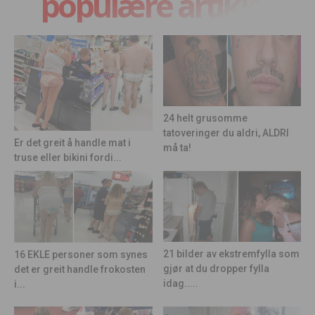
populære artikler
24 helt grusomme
tatoveringer du aldri, ALDRI
Er det greit å handle mat i
må ta!
truse eller bikini fordi...
21 bilder av ekstremfylla som
16 EKLE personer som synes
gjør at du dropper fylla
det er greit handle frokosten
idag.....
i...