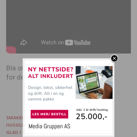
Bla om til side 2,
for de største brølerne
1
2
SMAKELIG - Mat, interiør og livsglede
HUSGLEDE.NO - Finn lekre matoppskrifter
GLAD I DYR? - Besøk Morsommedyr.no