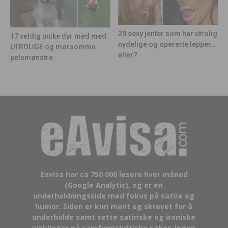
20 sexy jenter som har utrolig
17 veldig unike dyr med med
nydelige og opererte lepper…
UTROLIGE og morsomme
eller?
pelsmønstre
Eavisa har ca 750 000 lesere hver måned
(Google Analytic), og er en
underholdningsside med fokus på satire og
humor. Siden er kun ment og skrevet for å
underholde samt sette satiriske og ironiske
vinklinger på samfunnskritiske saker. Ingen