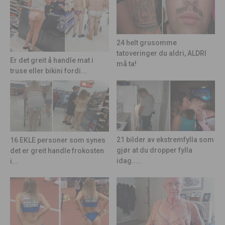
24 helt grusomme
tatoveringer du aldri, ALDRI
Er det greit å handle mat i
må ta!
truse eller bikini fordi...
21 bilder av ekstremfylla som
16 EKLE personer som synes
gjør at du dropper fylla
det er greit handle frokosten
idag.....
i...