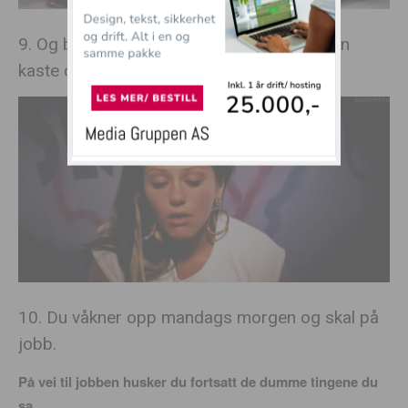
9. Og bare det er nok til å få deg til å nesten
kaste opp hele tiden:
10. Du våkner opp mandags morgen og skal på
jobb.
På vei til jobben husker du fortsatt de dumme tingene du
sa