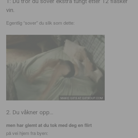
1: Du tror du sover ekstra tungt etter 12 flasker
vin.
Egentlig “sover” du slik som dette:
2. Du våkner opp…
men har glemt at du tok med deg en flirt
på vei hjem fra byen: