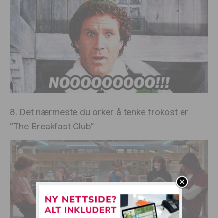
8. Det nærmeste du orker å tenke frokost er
“The Breakfast Club”