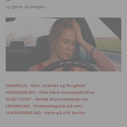
og gjorde på lørdagen:
SMAKELIG - Mat, interiør og livsglede
HUSGLEDE.NO - Finn lekre matoppskrifter
GLAD I DYR? - Besøk Morsommedyr.no
LEVANA.NO - Kvinnemagasin på nett
LUKSUSFERIE.NO - Ferie på sitt beste