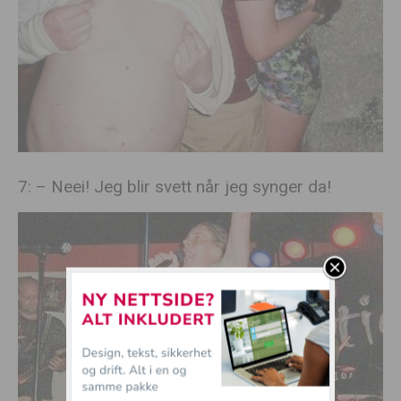
7: – Neei! Jeg blir svett når jeg synger da!