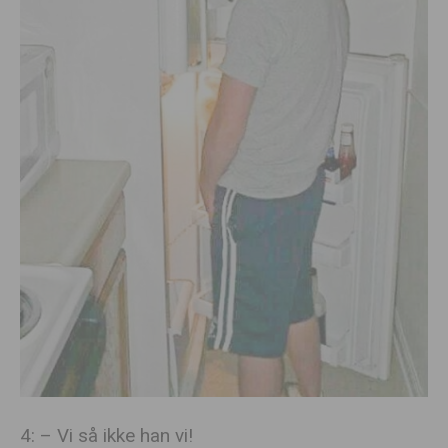
4: – Vi så ikke han vi!