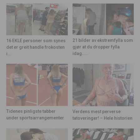
21 bilder av ekstremfylla som
16 EKLE personer som synes
gjør at du dropper fylla
det er greit handle frokosten
idag.....
i...
Tidenes pinligste tabber
Verdens mest perverse
under sportsarrangementer
tatoveringer! – Hele historien