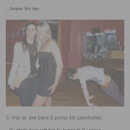
…funker fint her.
5: Her er det bare å pynte litt sannheten:
– Du skulle bare sett hva hu kunne få til i senga