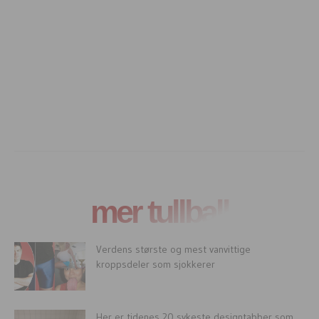
mer tullball
Verdens største og mest vanvittige
kroppsdeler som sjokkerer
Her er tidenes 20 sykeste designtabber som