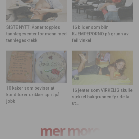
16 bilder som blir
SISTE NYTT: Åpner toppløs
KJEMPEPORNO på grunn av
tannlegesenter for menn med
feil vinkel
tannlegeskrekk
10 kaker som beviser at
16 jenter som VIRKELIG skulle
konditorer drikker sprit på
sjekket bakgrunnen før de la
jobb
ut...
mer moro