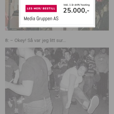
8: – Okey! Så var jeg litt sur…