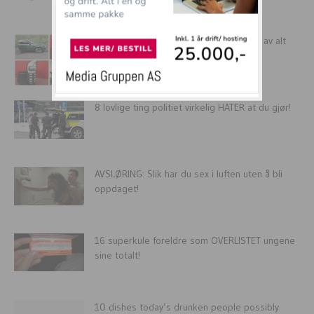
Mannen gir sin utro ex-kone halvparten av alt
han eide, bokstavelig...
8 lovlige ting politiet virkelig HATER at du gjør!
AVSLØRING: Slik har du sex i luften uten å bli
oppdaget!
16 superkule foreldre som OVERLISTET ungene
sine totalt!
10 dishes today’s drunken people possibly