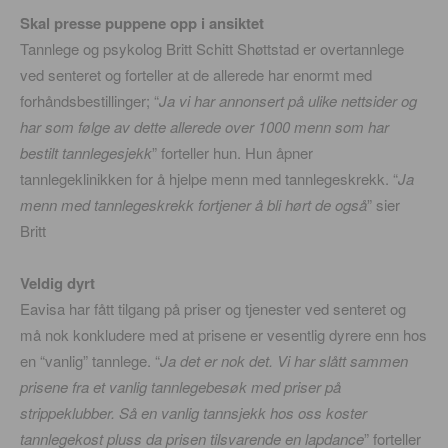
Skal presse puppene opp i ansiktet
Tannlege og psykolog Britt Schitt Shøttstad er overtannlege
ved senteret og forteller at de allerede har enormt med
forhåndsbestillinger; “
Ja vi har annonsert på ulike nettsider og
har som følge av dette allerede over 1000 menn som har
bestilt tannlegesjekk
” forteller hun. Hun åpner
tannlegeklinikken for å hjelpe menn med tannlegeskrekk. “
Ja
menn med tannlegeskrekk fortjener å bli hørt de også
” sier
Britt
Veldig dyrt
Eavisa har fått tilgang på priser og tjenester ved senteret og
må nok konkludere med at prisene er vesentlig dyrere enn hos
en “vanlig” tannlege. “
Ja det er nok det. Vi har slått sammen
prisene fra et vanlig tannlegebesøk med priser på
strippeklubber. Så en vanlig tannsjekk hos oss koster
tannlegekost pluss da prisen tilsvarende en lapdance
” forteller