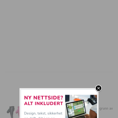
mer tullball
24 flotte design som ble grusomme på grunn av
IDIOTER!