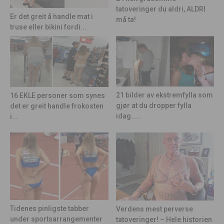
tatoveringer du aldri, ALDRI
Er det greit å handle mat i
må ta!
truse eller bikini fordi...
21 bilder av ekstremfylla som
16 EKLE personer som synes
gjør at du dropper fylla
det er greit handle frokosten
idag.....
i...
Tidenes pinligste tabber
Verdens mest perverse
under sportsarrangementer
tatoveringer! – Hele historien