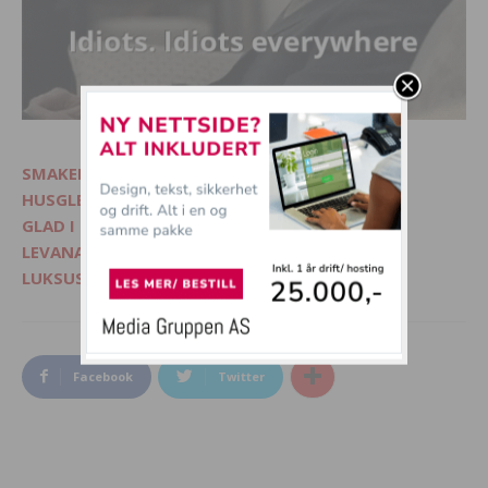
SMAKELIG - Mat, interiør og livsglede
HUSGLEDE.NO - Finn lekre matoppskrifter
GLAD I DYR? - Besøk Morsommedyr.no
LEVANA.NO - Kvinnemagasin på nett
LUKSUSFERIE.NO - Ferie på sitt beste
Facebook
Twitter