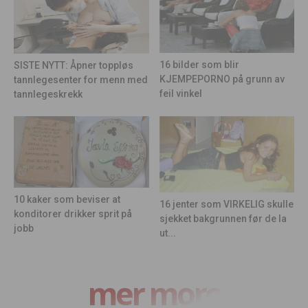
16 bilder som blir
SISTE NYTT: Åpner toppløs
KJEMPEPORNO på grunn av
tannlegesenter for menn med
feil vinkel
tannlegeskrekk
10 kaker som beviser at
16 jenter som VIRKELIG skulle
konditorer drikker sprit på
sjekket bakgrunnen før de la
jobb
ut...
mer moro