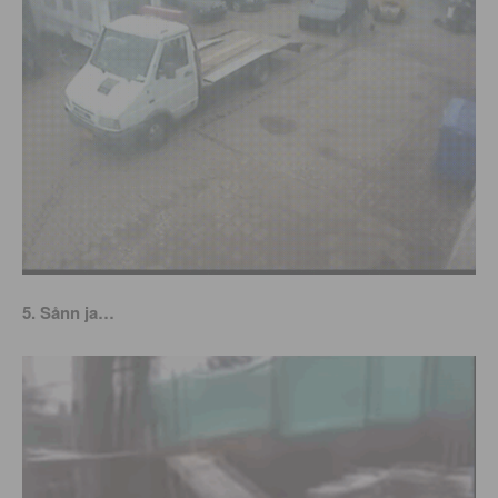
5. Sånn ja…