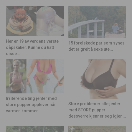
Her er 19 av verdens verste
15 forelskede par som synes
dåpskaker. Kunne du hatt
det er greit å sexe ute...
disse...
Irriterende ting jenter med
Store problemer alle jenter
store pupper opplever når
med STORE pupper
varmen kommer
dessverre kjenner seg igjen...