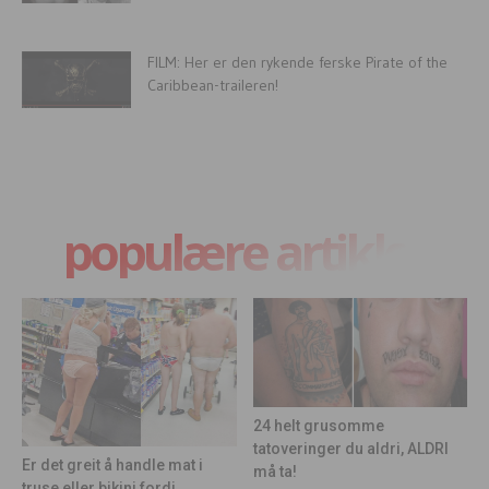
FILM: Her er den rykende ferske Pirate of the
Caribbean-traileren!
populære artikler
24 helt grusomme
tatoveringer du aldri, ALDRI
Er det greit å handle mat i
må ta!
truse eller bikini fordi...