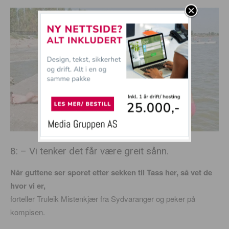
8: – Vi tenker det får være greit sånn.
Når guttene ser sporet etter sekken til Tass her, så vet de
hvor vi er,
forteller Truleik Mistenkjær fra Sydvaranger og peker på
kompisen.