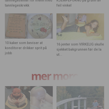
KJEMPEPORNO på grunn av
tannlegesenter for menn med
feil vinkel
tannlegeskrekk
10 kaker som beviser at
16 jenter som VIRKELIG skulle
konditorer drikker sprit på
sjekket bakgrunnen før de la
jobb
ut...
mer moro