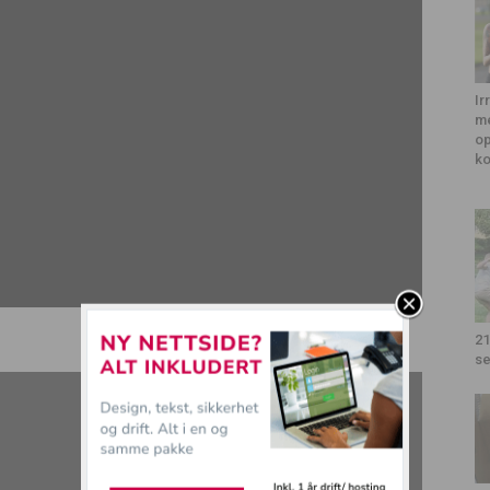
Ir
me
op
k
21
se