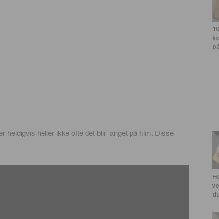
10
ko
på
r heldigvis heller ikke ofte det blir fanget på film. Disse
He
ve
du