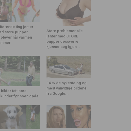
riterende ting jenter
Store problemer alle
d store pupper
jenter med STORE
plever når varmen
pupper dessverre
ommer
kjenner seg igjen...
14 av de sykeste og og
mest vanvittige bildene
 bilder tatt bare
fra Google...
kunder før noen døde