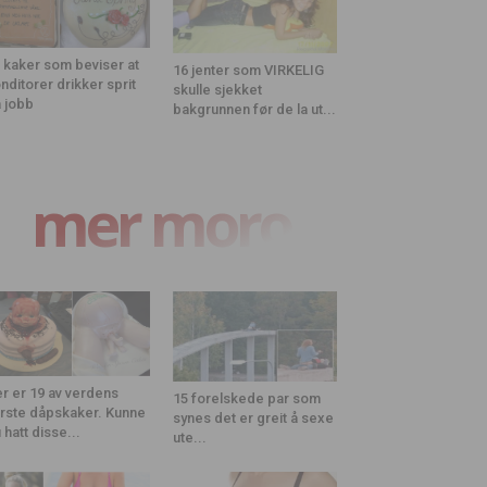
 kaker som beviser at
16 jenter som VIRKELIG
nditorer drikker sprit
skulle sjekket
 jobb
bakgrunnen før de la ut...
mer moro
r er 19 av verdens
15 forelskede par som
rste dåpskaker. Kunne
synes det er greit å sexe
 hatt disse...
ute...