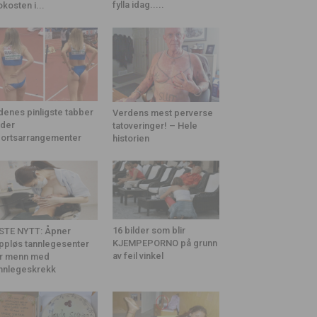
fylla idag.....
okosten i...
denes pinligste tabber
Verdens mest perverse
der
tatoveringer! – Hele
ortsarrangementer
historien
16 bilder som blir
STE NYTT: Åpner
KJEMPEPORNO på grunn
ppløs tannlegesenter
av feil vinkel
r menn med
nnlegeskrekk