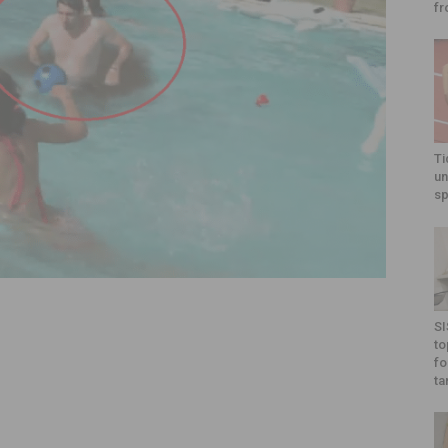
fr
Ti
un
sp
SI
to
fo
ta