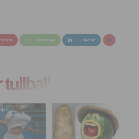
nterest
WhatsApp
Linkedin
tullball