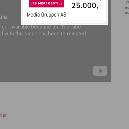
17
m
m
ter