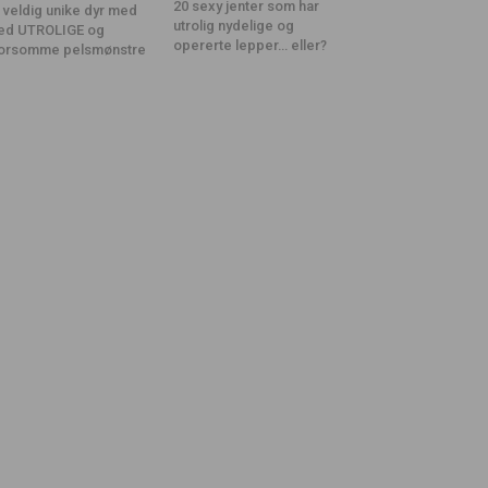
20 sexy jenter som har
 veldig unike dyr med
utrolig nydelige og
ed UTROLIGE og
opererte lepper… eller?
orsomme pelsmønstre