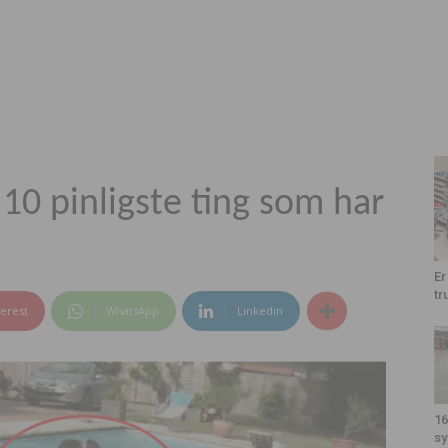
0 pinligste ting som har
Er
tr
terest
WhatsApp
Linkedin
16
sy