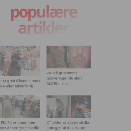
populære
artikler
24 helt grusomme
tatoveringer du aldri,
 det greit å handle mat i
ALDRI må ta!
use eller bikini fordi...
21 bilder av ekstremfylla
 EKLE personer som
som gjør at du dropper
nes det er greit handle