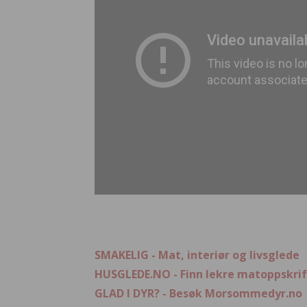
SMAKELIG - Mat, interiør og livsglede
HUSGLEDE.NO - Finn lekre matoppskrif
GLAD I DYR? - Besøk Morsommedyr.no