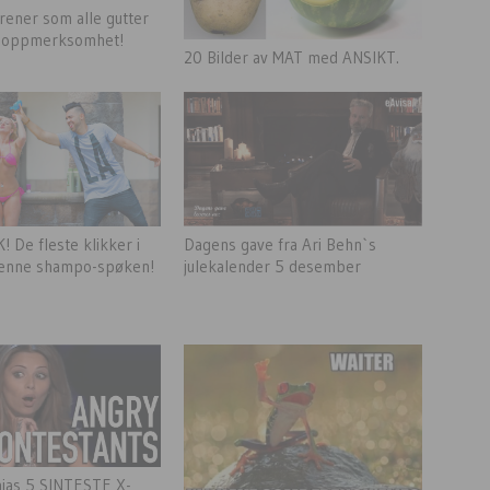
rener som alle gutter
r oppmerksomhet!
20 Bilder av MAT med ANSIKT.
 De fleste klikker i
Dagens gave fra Ari Behn`s
denne shampo-spøken!
julekalender 5 desember
nias 5 SINTESTE X-