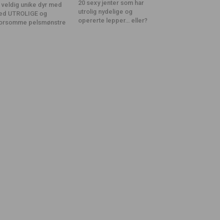
20 sexy jenter som har
 veldig unike dyr med
utrolig nydelige og
ed UTROLIGE og
opererte lepper… eller?
orsomme pelsmønstre