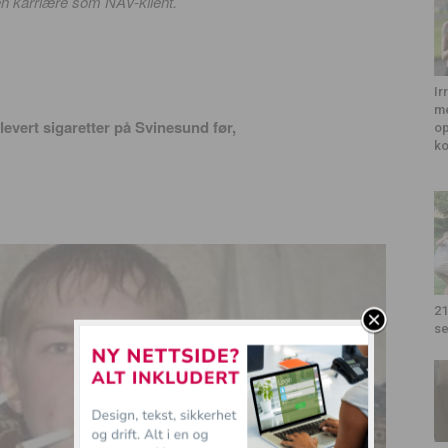
 en karriære som NAV-klient.
Ir
me
 levert sigaretter på Svinesund før,
op
k
21
se