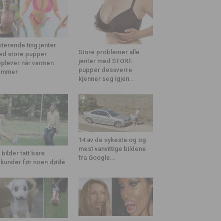
riterende ting jenter
Store problemer alle
d store pupper
jenter med STORE
plever når varmen
pupper dessverre
ommer
kjenner seg igjen...
14 av de sykeste og og
mest vanvittige bildene
 bilder tatt bare
fra Google...
kunder før noen døde