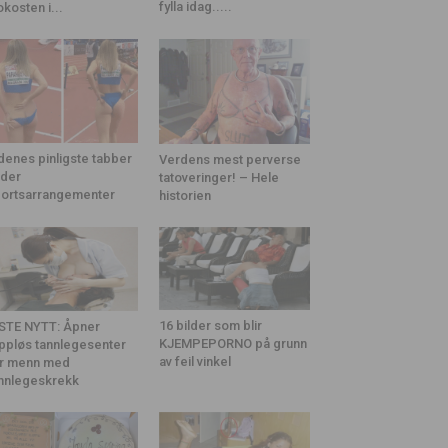
fylla idag.....
okosten i...
denes pinligste tabber
Verdens mest perverse
der
tatoveringer! – Hele
ortsarrangementer
historien
16 bilder som blir
STE NYTT: Åpner
KJEMPEPORNO på grunn
ppløs tannlegesenter
av feil vinkel
r menn med
nnlegeskrekk