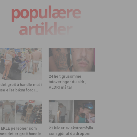
populære
artikler
24 helt grusomme
tatoveringer du aldri,
 det greit å handle mat i
ALDRI må ta!
use eller bikini fordi...
21 bilder av ekstremfylla
 EKLE personer som
som gjør at du dropper
nes det er greit handle