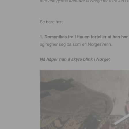
mer enn gjerne kommer til Norge for å tre inn i
Se bare her:
1. Domynikas fra Litauen forteller at han har
og regner seg da som en Norgesvenn.
Nå håper han å skyte blink i Norge: