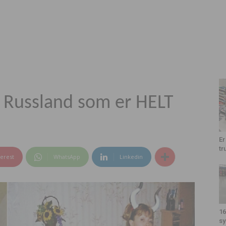
ra Russland som er HELT
Er
tr
terest
WhatsApp
Linkedin
16
sy