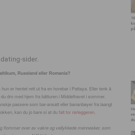
10
ko
på
dating-sider.
 Baltikum, Russland eller Romania?
un er hentet rett ut fra en horebar i Pattaya. Eller tenk å
u dro med hjem fra båtturen i Middelhavet i sommer.
anskje passere som bar-ansatt eller bananbøyer fra laangt
He
okken, kan du jo bare si at du
falt for rørleggeren
.
ve
du
lig flommer over av vakre og vellykkede mennesker, som