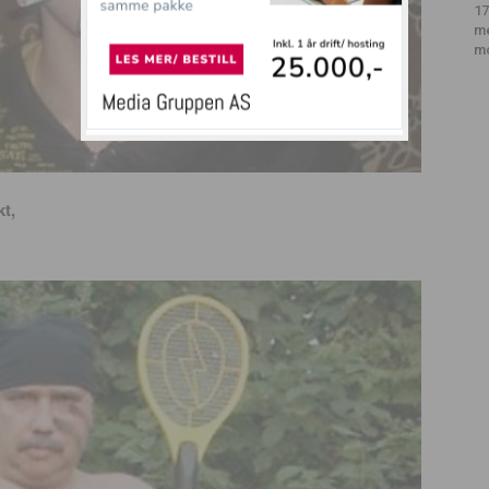
17
m
m
kt,