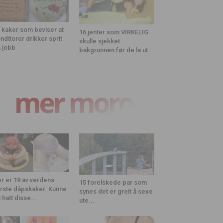
 kaker som beviser at
16 jenter som VIRKELIG
nditorer drikker sprit
skulle sjekket
 jobb
bakgrunnen før de la ut...
mer moro
r er 19 av verdens
15 forelskede par som
rste dåpskaker. Kunne
synes det er greit å sexe
 hatt disse...
ute...