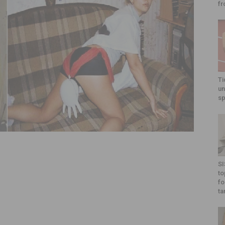
fr
Ti
un
sp
SI
to
fo
ta