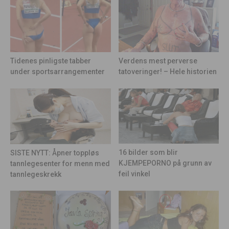
Tidenes pinligste tabber
Verdens mest perverse
under sportsarrangementer
tatoveringer! – Hele historien
16 bilder som blir
SISTE NYTT: Åpner toppløs
KJEMPEPORNO på grunn av
tannlegesenter for menn med
feil vinkel
tannlegeskrekk