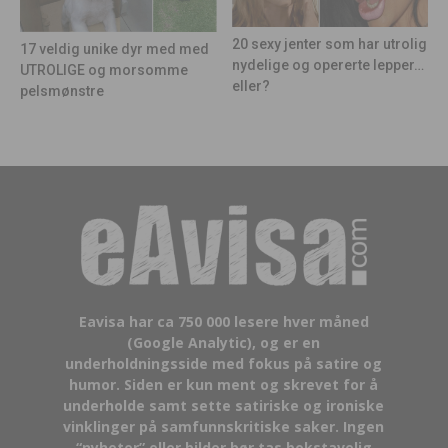
20 sexy jenter som har utrolig
17 veldig unike dyr med med
nydelige og opererte lepper…
UTROLIGE og morsomme
eller?
pelsmønstre
Eavisa har ca 750 000 lesere hver måned
(Google Analytic), og er en
underholdningsside med fokus på satire og
humor. Siden er kun ment og skrevet for å
underholde samt sette satiriske og ironiske
vinklinger på samfunnskritiske saker. Ingen
“nyheter” eller bilder bør tas bokstavelig