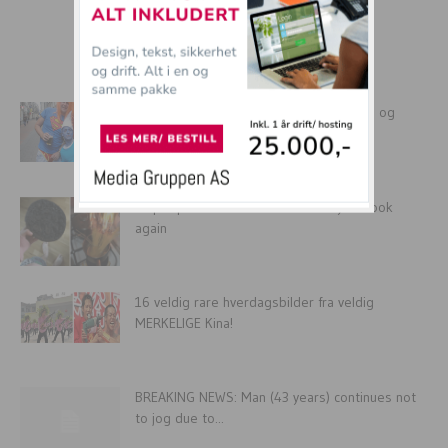
mer tullball
Utdrikningslag endte med avlyst bryllup og
fengsel. Forloveren angrer!
21 people who SHOULD NEVER try to cook
again
16 veldig rare hverdagsbilder fra veldig
MERKELIGE Kina!
BREAKING NEWS: Man (43 years) continues not
to jog due to...