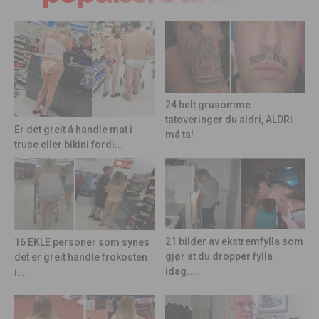
24 helt grusomme
tatoveringer du aldri, ALDRI
Er det greit å handle mat i
må ta!
truse eller bikini fordi...
21 bilder av ekstremfylla som
16 EKLE personer som synes
gjør at du dropper fylla
det er greit handle frokosten
idag.....
i...