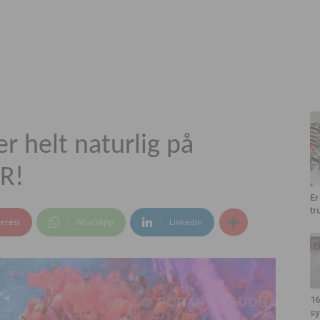
r helt naturlig på
ER!
Er
tr
terest
WhatsApp
Linkedin
16
sy