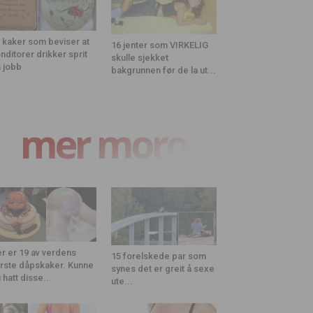
 kaker som beviser at
16 jenter som VIRKELIG
nditorer drikker sprit
skulle sjekket
 jobb
bakgrunnen før de la ut...
mer moro
r er 19 av verdens
15 forelskede par som
rste dåpskaker. Kunne
synes det er greit å sexe
 hatt disse...
ute...