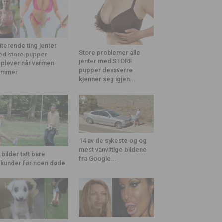
riterende ting jenter
Store problemer alle
d store pupper
jenter med STORE
plever når varmen
pupper dessverre
ommer
kjenner seg igjen...
14 av de sykeste og og
mest vanvittige bildene
 bilder tatt bare
fra Google...
kunder før noen døde