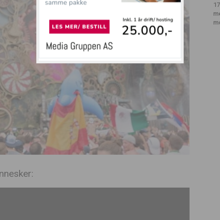
17
m
m
nnesker: