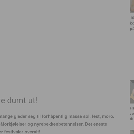
10
ko
på
re dumt ut!
He
ve
ge gleder seg til forhåpentlig masse sol, fest, moro.
du
småforkjølelser og nyrebekkenbetennelser. Det eneste
 festivaler overalt!