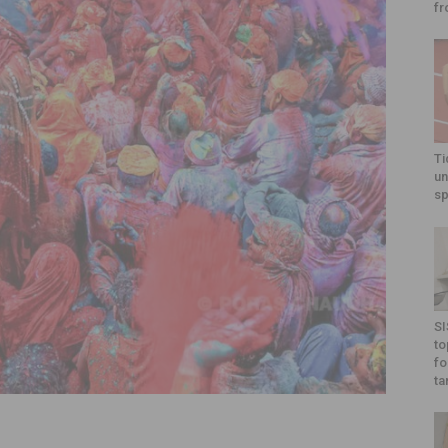
fr
Ti
un
sp
SI
to
fo
ta