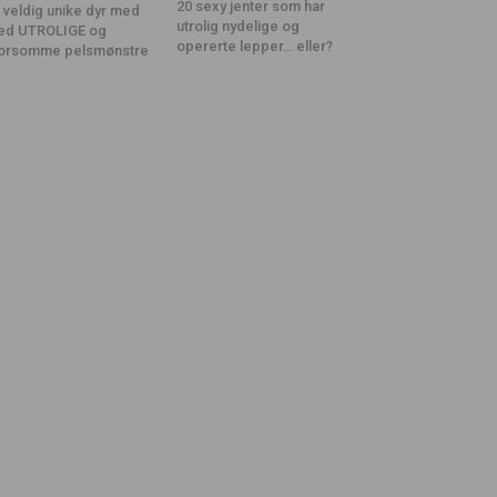
20 sexy jenter som har
 veldig unike dyr med
utrolig nydelige og
ed UTROLIGE og
opererte lepper… eller?
orsomme pelsmønstre