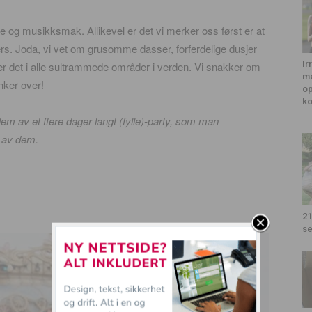
se og musikksmak. Allikevel er det vi merker oss først er at
 ellers. Joda, vi vet om grusomme dasser, forferdelige dusjer
Ir
er det i alle sultrammede områder i verden. Vi snakker om
me
nker over!
op
k
em av et flere dager langt (fylle)-party, som man
en av dem.
21
se