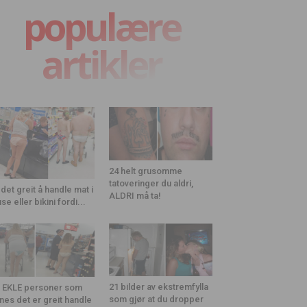
populære
artikler
24 helt grusomme
tatoveringer du aldri,
 det greit å handle mat i
ALDRI må ta!
use eller bikini fordi...
21 bilder av ekstremfylla
 EKLE personer som
som gjør at du dropper
nes det er greit handle