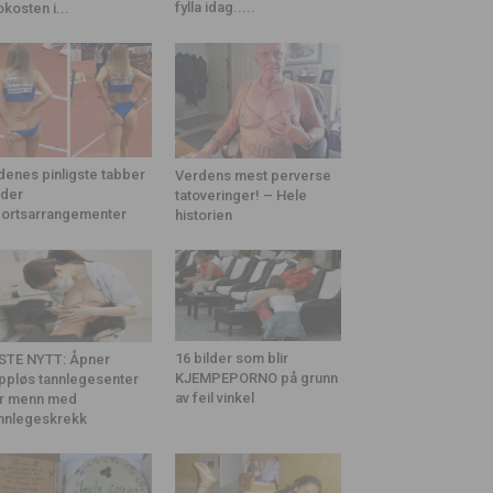
fylla idag.....
okosten i...
denes pinligste tabber
Verdens mest perverse
der
tatoveringer! – Hele
ortsarrangementer
historien
16 bilder som blir
STE NYTT: Åpner
KJEMPEPORNO på grunn
ppløs tannlegesenter
av feil vinkel
r menn med
nnlegeskrekk