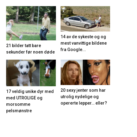
14 av de sykeste og og
mest vanvittige bildene
21 bilder tatt bare
fra Google...
sekunder før noen døde
20 sexy jenter som har
17 veldig unike dyr med
utrolig nydelige og
med UTROLIGE og
opererte lepper… eller?
morsomme
pelsmønstre