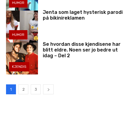
HUMOR
Jenta som laget hysterisk parodi
på bikinireklamen
HUMOR
Se hvordan disse kjendisene har
blitt eldre. Noen ser jo bedre ut
idag – Del 2
KJENDIS
1
2
3