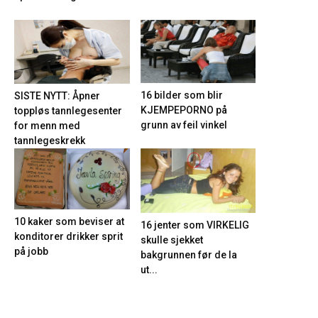
16 bilder som blir
SISTE NYTT: Åpner
KJEMPEPORNO på
toppløs tannlegesenter
grunn av feil vinkel
for menn med
tannlegeskrekk
10 kaker som beviser at
16 jenter som VIRKELIG
konditorer drikker sprit
skulle sjekket
på jobb
bakgrunnen før de la
ut...