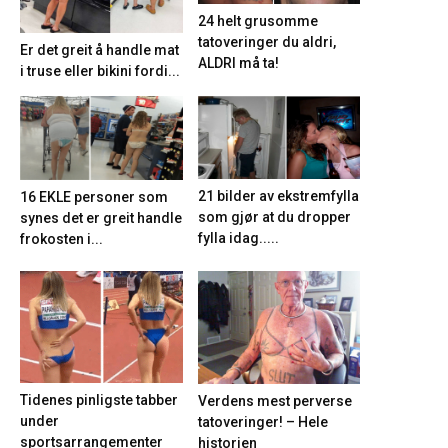
24 helt grusomme
tatoveringer du aldri,
Er det greit å handle mat
ALDRI må ta!
i truse eller bikini fordi...
21 bilder av ekstremfylla
16 EKLE personer som
som gjør at du dropper
synes det er greit handle
fylla idag.....
frokosten i...
Tidenes pinligste tabber
Verdens mest perverse
under
tatoveringer! – Hele
sportsarrangementer
historien