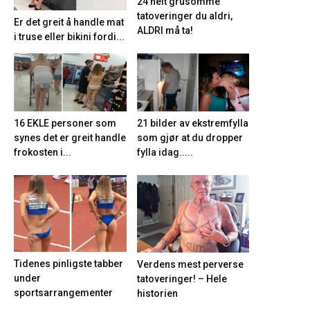
24 helt grusomme
tatoveringer du aldri,
Er det greit å handle mat
ALDRI må ta!
i truse eller bikini fordi...
21 bilder av ekstremfylla
16 EKLE personer som
som gjør at du dropper
synes det er greit handle
fylla idag.....
frokosten i...
Tidenes pinligste tabber
Verdens mest perverse
under
tatoveringer! – Hele
sportsarrangementer
historien