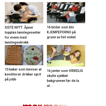
16 bilder som blir
SISTE NYTT: Åpner
KJEMPEPORNO på
toppløs tannlegesenter
grunn av feil vinkel
for menn med
tannlegeskrekk
10 kaker som beviser at
16 jenter som VIRKELIG
konditorer drikker sprit
skulle sjekket
på jobb
bakgrunnen før de la
ut...