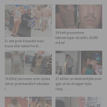
24 helt grusomme
tatoveringer du aldri, ALDRI
Er det greit å handle mat i
må ta!
truse eller bikini fordi...
21 bilder av ekstremfylla som
16 EKLE personer som synes
gjør at du dropper fylla
det er greit handle frokosten
idag.....
i...