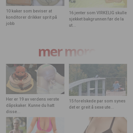
10 kaker som beviser at
16 jenter som VIRKELIG skulle
konditorer drikker sprit på
sjekket bakgrunnen før de la
jobb
ut...
mer moro
Her er 19 av verdens verste
15 forelskede par som synes
dåpskaker. Kunne du hatt
det er greit å sexe ute...
disse...