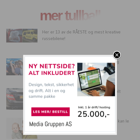
mer tullball
Her er 13 av de RÅESTE og mest kreative
russebilene!
NEI OG NEI! Her er helgens FLAUESTE og
DRØYESTE fylleparty-bilder!
De drøyeste personlige bilskiltene – Helt
GALSKAP
15 morsomme smokker som gjør at du kan le
av babyen...