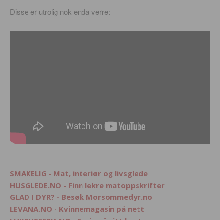
Disse er utrolig nok enda verre:
SMAKELIG - Mat, interiør og livsglede
HUSGLEDE.NO - Finn lekre matoppskrifter
GLAD I DYR? - Besøk Morsommedyr.no
LEVANA.NO - Kvinnemagasin på nett