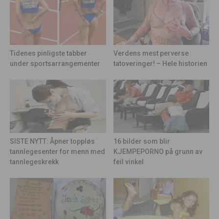
Tidenes pinligste tabber
Verdens mest perverse
under sportsarrangementer
tatoveringer! – Hele historien
16 bilder som blir
SISTE NYTT: Åpner toppløs
KJEMPEPORNO på grunn av
tannlegesenter for menn med
feil vinkel
tannlegeskrekk