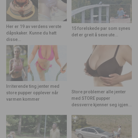
Her er 19 av verdens verste
15 forelskede par som synes
dåpskaker. Kunne du hatt
det er greit å sexe ute...
disse...
Irriterende ting jenter med
Store problemer alle jenter
store pupper opplever når
med STORE pupper
varmen kommer
dessverre kjenner seg igjen...