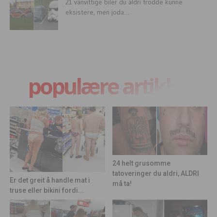
21 vanvittige biler du aldri trodde kunne
eksistere, men joda…
populære artikler
24 helt grusomme
tatoveringer du aldri, ALDRI
Er det greit å handle mat i
må ta!
truse eller bikini fordi...