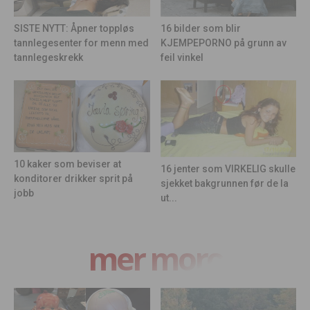
16 bilder som blir
SISTE NYTT: Åpner toppløs
KJEMPEPORNO på grunn av
tannlegesenter for menn med
feil vinkel
tannlegeskrekk
10 kaker som beviser at
16 jenter som VIRKELIG skulle
konditorer drikker sprit på
sjekket bakgrunnen før de la
jobb
ut...
mer moro