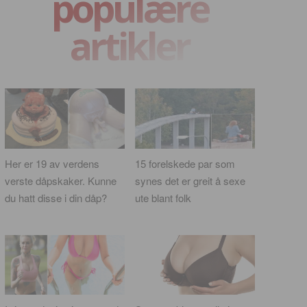
populære
artikler
Her er 19 av verdens
15 forelskede par som
verste dåpskaker. Kunne
synes det er greit å sexe
du hatt disse i din dåp?
ute blant folk