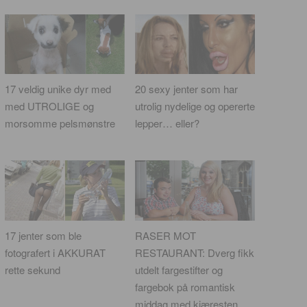
17 veldig unike dyr med
20 sexy jenter som har
med UTROLIGE og
utrolig nydelige og opererte
morsomme pelsmønstre
lepper… eller?
17 jenter som ble
RASER MOT
fotografert i AKKURAT
RESTAURANT: Dverg fikk
rette sekund
utdelt fargestifter og
fargebok på romantisk
middag med kjæresten