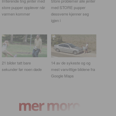
Irriterende ting jenter med
Store problemer alle jenter
store pupper opplever når
med STORE pupper
varmen kommer
dessverre kjenner seg
igjen i
21 bilder tatt bare
14 av de sykeste og og
sekunder før noen døde
mest vanvittige bildene fra
Google Maps
mer moro