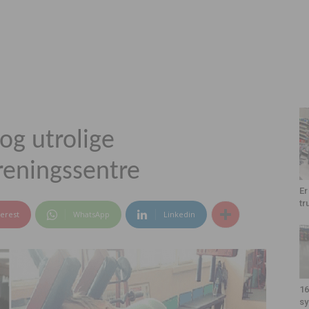
og utrolige
treningssentre
Er
tr
terest
WhatsApp
Linkedin
16
sy