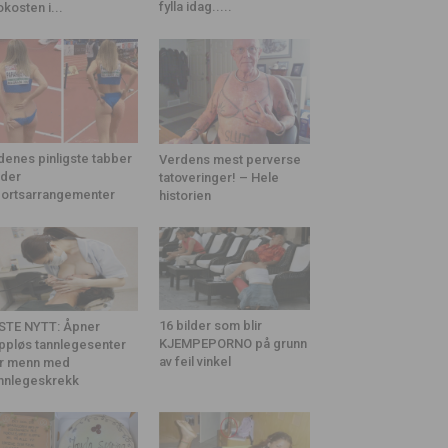
fylla idag.....
okosten i...
denes pinligste tabber
Verdens mest perverse
der
tatoveringer! – Hele
ortsarrangementer
historien
16 bilder som blir
STE NYTT: Åpner
KJEMPEPORNO på grunn
ppløs tannlegesenter
av feil vinkel
r menn med
nnlegeskrekk