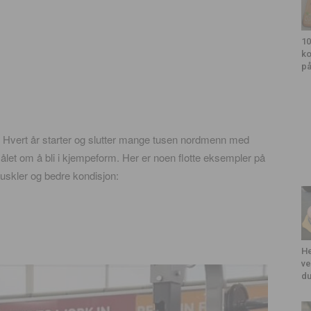
10
ko
på
. Hvert år starter og slutter mange tusen nordmenn med
let om å bli i kjempeform. Her er noen flotte eksempler på
muskler og bedre kondisjon:
He
ve
du