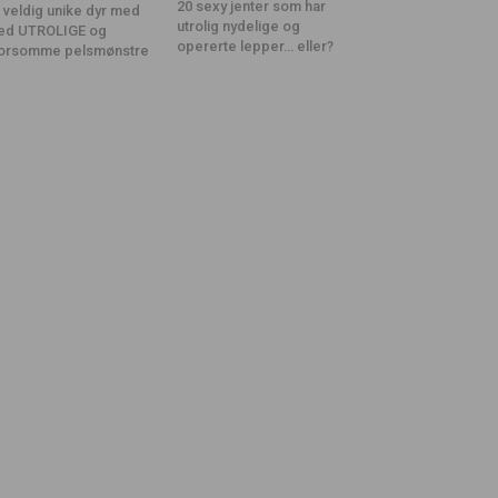
20 sexy jenter som har
 veldig unike dyr med
utrolig nydelige og
ed UTROLIGE og
opererte lepper… eller?
orsomme pelsmønstre