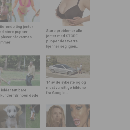
riterende ting jenter
Store problemer alle
d store pupper
jenter med STORE
plever når varmen
pupper dessverre
ommer
kjenner seg igjen...
14 av de sykeste og og
mest vanvittige bildene
 bilder tatt bare
fra Google...
kunder før noen døde