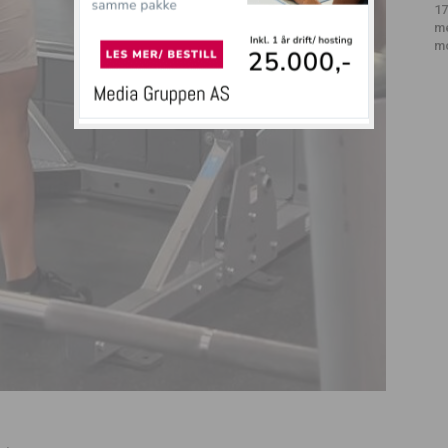
17
m
m