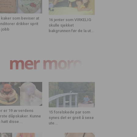
 kaker som beviser at
16 jenter som VIRKELIG
nditorer drikker sprit
skulle sjekket
 jobb
bakgrunnen før de la ut...
mer moro
r er 19 av verdens
15 forelskede par som
rste dåpskaker. Kunne
synes det er greit å sexe
 hatt disse...
ute...