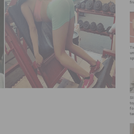
fr
Ti
un
sp
SI
to
fo
ta