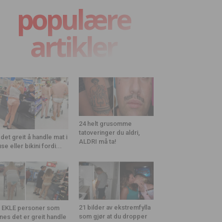
populære
artikler
24 helt grusomme
tatoveringer du aldri,
 det greit å handle mat i
ALDRI må ta!
use eller bikini fordi...
21 bilder av ekstremfylla
 EKLE personer som
som gjør at du dropper
nes det er greit handle