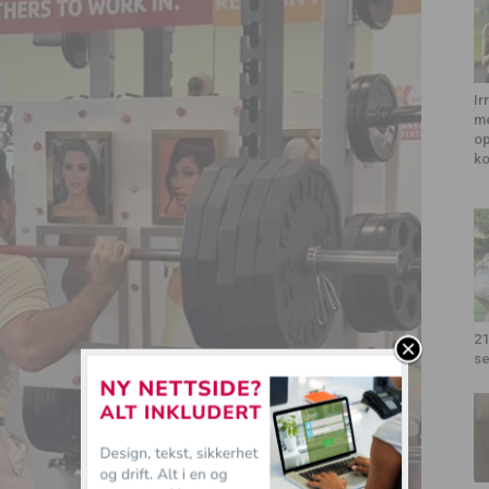
Ir
me
op
k
21
se