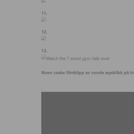
11.
12.
13.
Noen raske filmklipp av vonde øyeblikk på t
.