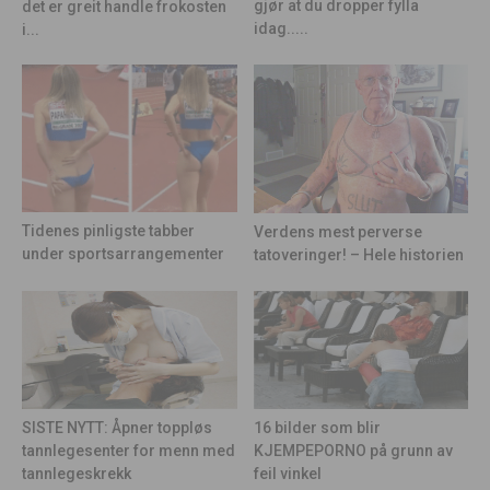
gjør at du dropper fylla
det er greit handle frokosten
idag.....
i...
Tidenes pinligste tabber
Verdens mest perverse
under sportsarrangementer
tatoveringer! – Hele historien
16 bilder som blir
SISTE NYTT: Åpner toppløs
KJEMPEPORNO på grunn av
tannlegesenter for menn med
feil vinkel
tannlegeskrekk