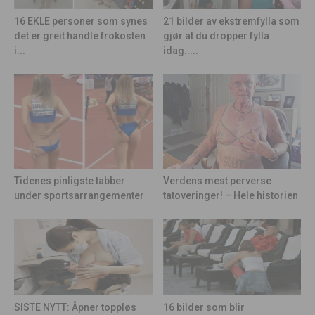
21 bilder av ekstremfylla som
16 EKLE personer som synes
gjør at du dropper fylla
det er greit handle frokosten
idag.....
i...
Tidenes pinligste tabber
Verdens mest perverse
under sportsarrangementer
tatoveringer! – Hele historien
16 bilder som blir
SISTE NYTT: Åpner toppløs