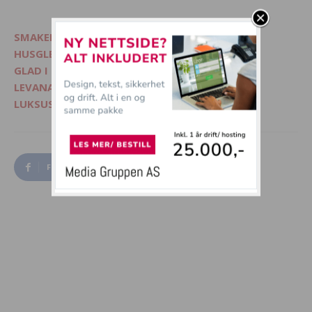
SMAKELIG - Mat, interiør og livsglede
HUSGLEDE.NO - Finn lekre matoppskrifter
GLAD I DYR? - Besøk Morsommedyr.no
LEVANA.NO - Kvinnemagasin på nett
LUKSUSFERIE.NO - Ferie på sitt beste
Facebook
Twitter