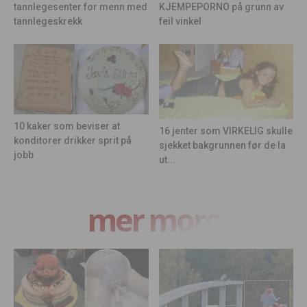
KJEMPEPORNO på grunn av
tannlegesenter for menn med
feil vinkel
tannlegeskrekk
10 kaker som beviser at
16 jenter som VIRKELIG skulle
konditorer drikker sprit på
sjekket bakgrunnen før de la
jobb
ut...
mer moro