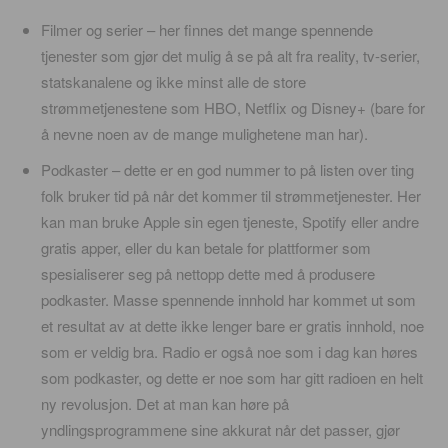
Filmer og serier – her finnes det mange spennende
tjenester som gjør det mulig å se på alt fra reality, tv-serier,
statskanalene og ikke minst alle de store
strømmetjenestene som HBO, Netflix og Disney+ (bare for
å nevne noen av de mange mulighetene man har).
Podkaster – dette er en god nummer to på listen over ting
folk bruker tid på når det kommer til strømmetjenester. Her
kan man bruke Apple sin egen tjeneste, Spotify eller andre
gratis apper, eller du kan betale for plattformer som
spesialiserer seg på nettopp dette med å produsere
podkaster. Masse spennende innhold har kommet ut som
et resultat av at dette ikke lenger bare er gratis innhold, noe
som er veldig bra. Radio er også noe som i dag kan høres
som podkaster, og dette er noe som har gitt radioen en helt
ny revolusjon. Det at man kan høre på
yndlingsprogrammene sine akkurat når det passer, gjør