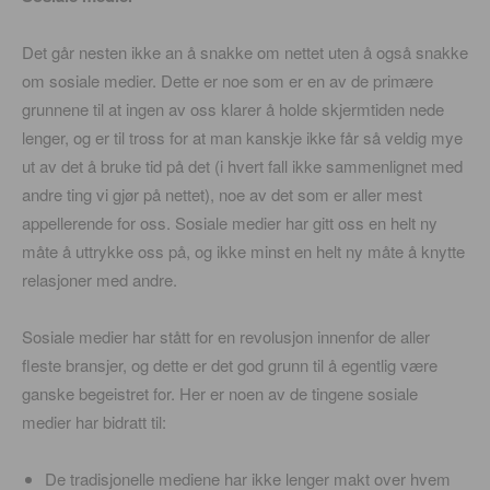
Det går nesten ikke an å snakke om nettet uten å også snakke
om sosiale medier. Dette er noe som er en av de primære
grunnene til at ingen av oss klarer å holde skjermtiden nede
lenger, og er til tross for at man kanskje ikke får så veldig mye
ut av det å bruke tid på det (i hvert fall ikke sammenlignet med
andre ting vi gjør på nettet), noe av det som er aller mest
appellerende for oss. Sosiale medier har gitt oss en helt ny
måte å uttrykke oss på, og ikke minst en helt ny måte å knytte
relasjoner med andre.
Sosiale medier har stått for en revolusjon innenfor de aller
fleste bransjer, og dette er det god grunn til å egentlig være
ganske begeistret for. Her er noen av de tingene sosiale
medier har bidratt til:
De tradisjonelle mediene har ikke lenger makt over hvem