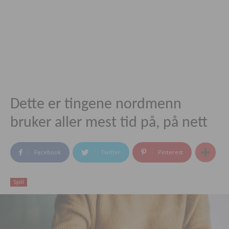
Dette er tingene nordmenn
bruker aller mest tid på, på nett
Facebook
Twitter
Pinterest
Spill