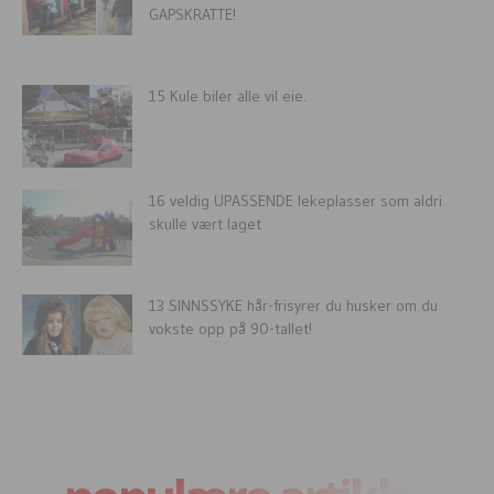
GAPSKRATTE!
15 Kule biler alle vil eie.
16 veldig UPASSENDE lekeplasser som aldri
skulle vært laget
13 SINNSSYKE hår-frisyrer du husker om du
vokste opp på 90-tallet!