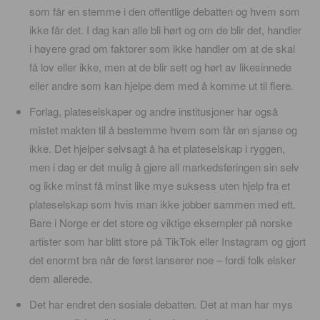
som får en stemme i den offentlige debatten og hvem som
ikke får det. I dag kan alle bli hørt og om de blir det, handler
i høyere grad om faktorer som ikke handler om at de skal
få lov eller ikke, men at de blir sett og hørt av likesinnede
eller andre som kan hjelpe dem med å komme ut til flere.
Forlag, plateselskaper og andre institusjoner har også
mistet makten til å bestemme hvem som får en sjanse og
ikke. Det hjelper selvsagt å ha et plateselskap i ryggen,
men i dag er det mulig å gjøre all markedsføringen sin selv
og ikke minst få minst like mye suksess uten hjelp fra et
plateselskap som hvis man ikke jobber sammen med ett.
Bare i Norge er det store og viktige eksempler på norske
artister som har blitt store på TikTok eller Instagram og gjort
det enormt bra når de først lanserer noe – fordi folk elsker
dem allerede.
Det har endret den sosiale debatten. Det at man har mys