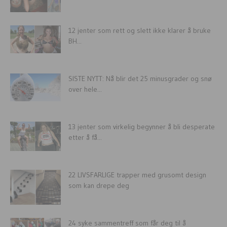
12 jenter som rett og slett ikke klarer å bruke
BH...
SISTE NYTT: Nå blir det 25 minusgrader og snø
over hele...
13 jenter som virkelig begynner å bli desperate
etter å få...
22 LIVSFARLIGE trapper med grusomt design
som kan drepe deg
24 syke sammentreff som får deg til å