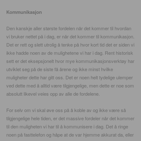
Kommunikasjon
Den kanskje aller største fordelen når det kommer til hvordan
vi bruker nettet på i dag, er når det kommer til kommunikasjon.
Det er rett og slett utrolig å tenke på hvor kort tid det er siden vi
ikke hadde noen av de mulighetene vi har i dag. Rent historisk
sett er det eksepsjonelt hvor mye kommunikasjonsverktøy har
utviklet seg på de siste få årene og ikke minst hvilke
muligheter dette har gitt oss. Det er noen helt tydelige ulemper
ved dette med å alltid være tilgjengelige, men dette er noe som
absolutt likevel veies opp av alle de fordelene.
For selv om vi skal øve oss på å koble av og ikke være så
tilgjengelige hele tiden, er det massive fordeler når det kommer
til den muligheten vi har til å kommunisere i dag. Det å ringe
noen på fasttelefon og håpe at de var hjemme akkurat da, eller