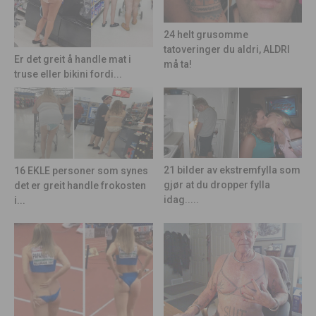
24 helt grusomme
tatoveringer du aldri, ALDRI
Er det greit å handle mat i
må ta!
truse eller bikini fordi...
21 bilder av ekstremfylla som
16 EKLE personer som synes
gjør at du dropper fylla
det er greit handle frokosten
idag.....
i...