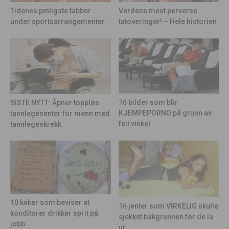
Tidenes pinligste tabber
Verdens mest perverse
under sportsarrangementer
tatoveringer! – Hele historien
16 bilder som blir
SISTE NYTT: Åpner toppløs
KJEMPEPORNO på grunn av
tannlegesenter for menn med
feil vinkel
tannlegeskrekk
10 kaker som beviser at
16 jenter som VIRKELIG skulle
konditorer drikker sprit på
sjekket bakgrunnen før de la
jobb
ut...