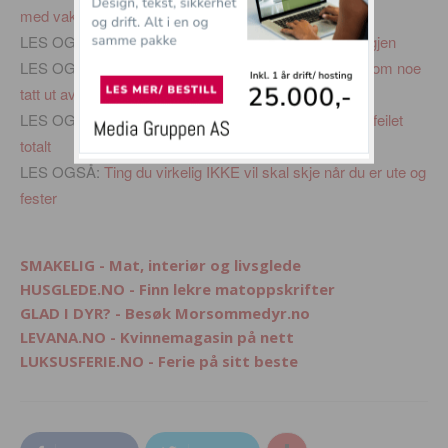
med vakker kunst
LES OGSÅ:
12 Helvetes ting alle med allergi kjenner igjen
LES OGSÅ:
Søte dyr som prøver å spise bær ser ut som noe
tatt ut av en skrekk film
LES OGSÅ:
15 Folk som ville stoppe ut dyr men som feilet
totalt
LES OGSÅ:
Ting du virkelig IKKE vil skal skje når du er ute og
fester
SMAKELIG - Mat, interiør og livsglede
HUSGLEDE.NO - Finn lekre matoppskrifter
GLAD I DYR? - Besøk Morsommedyr.no
LEVANA.NO - Kvinnemagasin på nett
LUKSUSFERIE.NO - Ferie på sitt beste