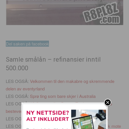
Del saken på facebook
Samle smålån – refinansier inntil
500.000
LES OGSÅ:
Velkommen til den makabre og skremmende
delen av eventyrland
LES OGSÅ:
Sprø ting som bare skjer i Australia
LES OGSÅ:
10 Grunner til at Boston Terrier er en manns
bestevenn
LES OGSÅ:
15 Bilder som viser at ALT er større i USA
LES OGSÅ:
Russisk kunstner sammenligner fantastisk mote