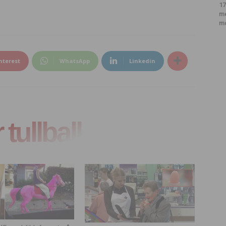
17
m
m
nterest
WhatsApp
Linkedin
tullball