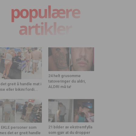
populære
artikler
24 helt grusomme
tatoveringer du aldri,
 det greit å handle mat i
ALDRI må ta!
use eller bikini fordi...
21 bilder av ekstremfylla
 EKLE personer som
som gjør at du dropper
nes det er greit handle