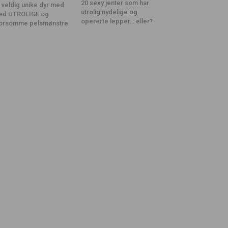
20 sexy jenter som har
 veldig unike dyr med
utrolig nydelige og
ed UTROLIGE og
opererte lepper… eller?
orsomme pelsmønstre