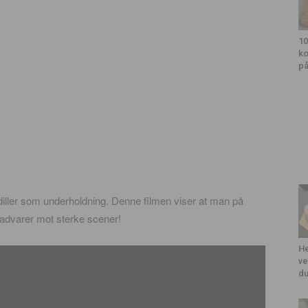
10
ko
på
iller som underholdning. Denne filmen viser at man på
i advarer mot sterke scener!
He
ve
du