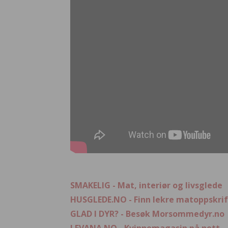
SMAKELIG - Mat, interiør og livsglede
HUSGLEDE.NO - Finn lekre matoppskrif
GLAD I DYR? - Besøk Morsommedyr.no
LEVANA.NO - Kvinnemagasin på nett