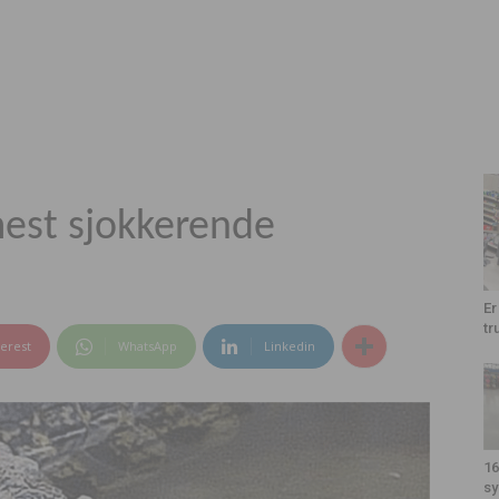
mest sjokkerende
Er
tr
terest
WhatsApp
Linkedin
16
sy