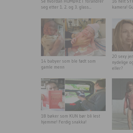
Se hvordan HUMØRET forandrer
16 helt SY
seg etter 1. 2. og 3. glass...
kamera! Gu
20 sexy jen
14 babyer som ble født som
nydelige o
gamle menn
eller?
18 bøker som KUN bør bli lest
hjemme! Ferdig snakka!