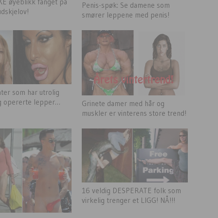
KE øyeblikk fanget på
Penis-spøk: Se damene som
dskjelov!
smører leppene med penis!
ter som har utrolig
g opererte lepper…
Grinete damer med hår og
muskler er vinterens store trend!
16 veldig DESPERATE folk som
virkelig trenger et LIGG! NÅ!!!