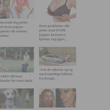
riterende ting jenter
Store problemer alle
d store pupper
jenter med STORE
plever når varmen
pupper dessverre
ommer
kjenner seg igjen...
14 av de sykeste og og
mest vanvittige bildene
 bilder tatt bare
fra Google...
kunder før noen døde