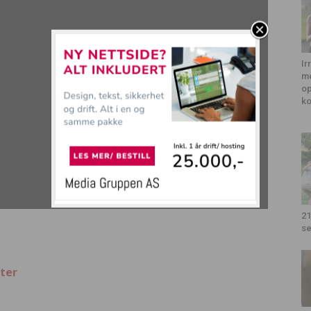
Ir
me
op
k
21
se
ter