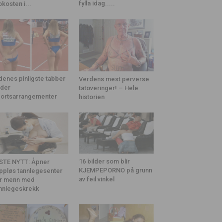
fylla idag.....
okosten i...
denes pinligste tabber
Verdens mest perverse
der
tatoveringer! – Hele
ortsarrangementer
historien
16 bilder som blir
STE NYTT: Åpner
KJEMPEPORNO på grunn
ppløs tannlegesenter
av feil vinkel
r menn med
nnlegeskrekk