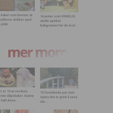
 kaker som beviser at
16 jenter som VIRKELIG
nditorer drikker sprit
skulle sjekket
 jobb
bakgrunnen før de la ut...
mer moro
r er 19 av verdens
15 forelskede par som
rste dåpskaker. Kunne
synes det er greit å sexe
 hatt disse...
ute...