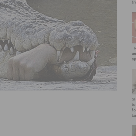
fr
Ti
un
sp
SI
to
fo
ta