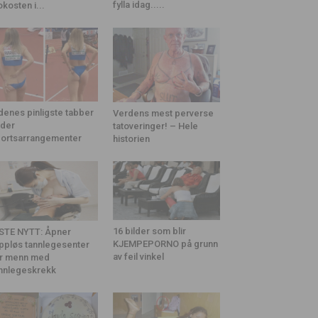
fylla idag.....
okosten i...
denes pinligste tabber
Verdens mest perverse
der
tatoveringer! – Hele
ortsarrangementer
historien
16 bilder som blir
STE NYTT: Åpner
KJEMPEPORNO på grunn
ppløs tannlegesenter
av feil vinkel
r menn med
nnlegeskrekk