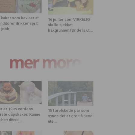
 kaker som beviser at
16 jenter som VIRKELIG
nditorer drikker sprit
skulle sjekket
 jobb
bakgrunnen før de la ut...
mer moro
r er 19 av verdens
15 forelskede par som
rste dåpskaker. Kunne
synes det er greit å sexe
 hatt disse...
ute...