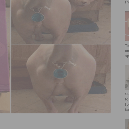
fr
Ti
un
sp
SI
to
fo
ta