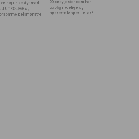
20 sexy jenter som har
 veldig unike dyr med
utrolig nydelige og
ed UTROLIGE og
opererte lepper… eller?
orsomme pelsmønstre