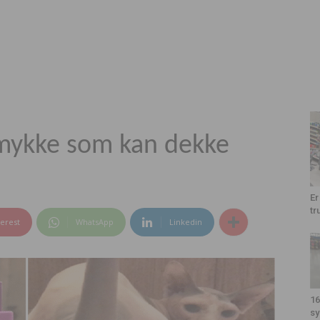
smykke som kan dekke
Er
tr
terest
WhatsApp
Linkedin
16
sy