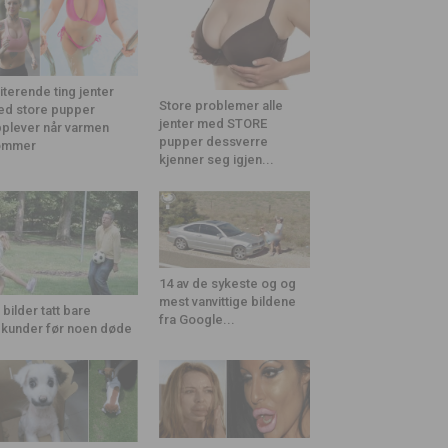
riterende ting jenter
Store problemer alle
d store pupper
jenter med STORE
plever når varmen
pupper dessverre
ommer
kjenner seg igjen...
14 av de sykeste og og
mest vanvittige bildene
 bilder tatt bare
fra Google...
kunder før noen døde