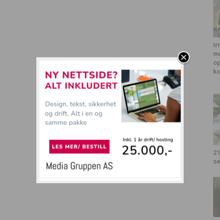
Ir
me
op
k
21
se