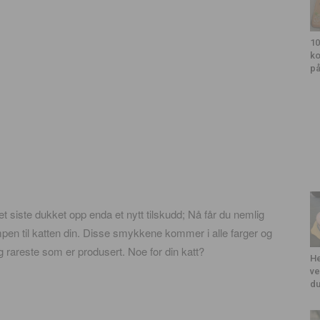
10
ko
på
et siste dukket opp enda et nytt tilskudd; Nå får du nemlig
mpen til katten din. Disse smykkene kommer i alle farger og
rareste som er produsert. Noe for din katt?
He
ve
du