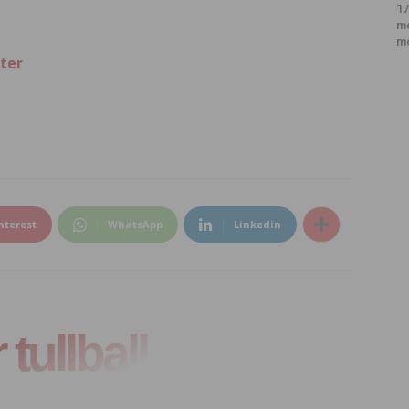
17
m
m
ter
nterest
WhatsApp
Linkedin
tullball