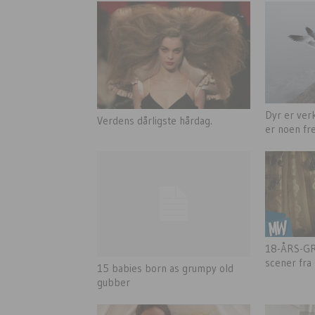
Dyr er ver
Verdens dårligste hårdag.
er noen fre
18-ÅRS-GR
scener fra
15 babies born as grumpy old
gubber