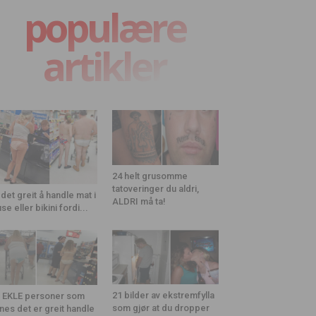
populære
artikler
24 helt grusomme
tatoveringer du aldri,
 det greit å handle mat i
ALDRI må ta!
use eller bikini fordi...
21 bilder av ekstremfylla
 EKLE personer som
som gjør at du dropper
nes det er greit handle