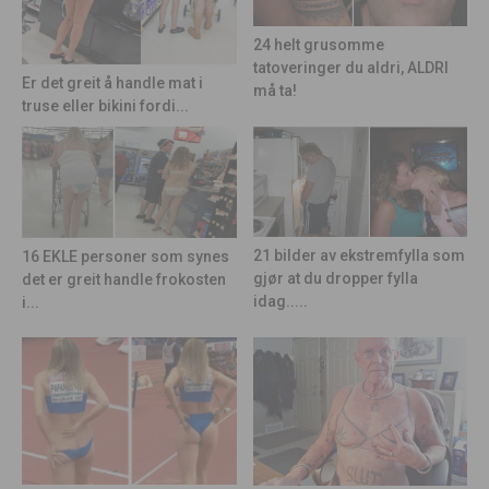
24 helt grusomme
tatoveringer du aldri, ALDRI
Er det greit å handle mat i
må ta!
truse eller bikini fordi...
21 bilder av ekstremfylla som
16 EKLE personer som synes
gjør at du dropper fylla
det er greit handle frokosten
idag.....
i...