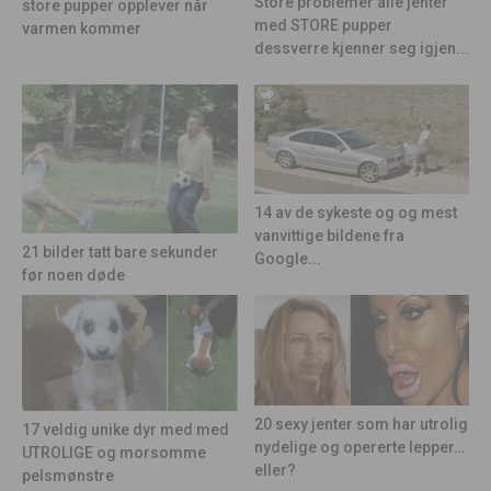
Store problemer alle jenter
store pupper opplever når
med STORE pupper
varmen kommer
dessverre kjenner seg igjen...
14 av de sykeste og og mest
vanvittige bildene fra
21 bilder tatt bare sekunder
Google...
før noen døde
20 sexy jenter som har utrolig
17 veldig unike dyr med med
nydelige og opererte lepper…
UTROLIGE og morsomme
eller?
pelsmønstre