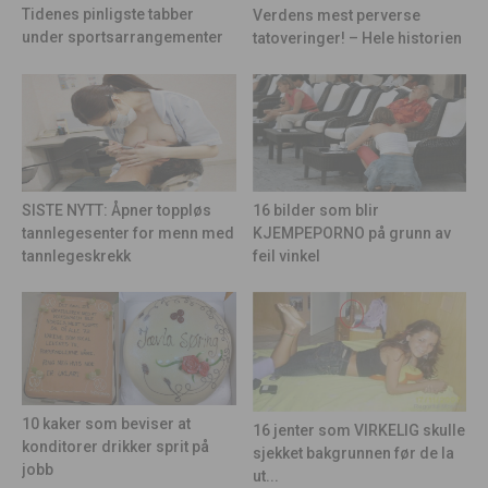
Tidenes pinligste tabber
Verdens mest perverse
under sportsarrangementer
tatoveringer! – Hele historien
16 bilder som blir
SISTE NYTT: Åpner toppløs
KJEMPEPORNO på grunn av
tannlegesenter for menn med
feil vinkel
tannlegeskrekk
10 kaker som beviser at
16 jenter som VIRKELIG skulle
konditorer drikker sprit på
sjekket bakgrunnen før de la
jobb
ut...