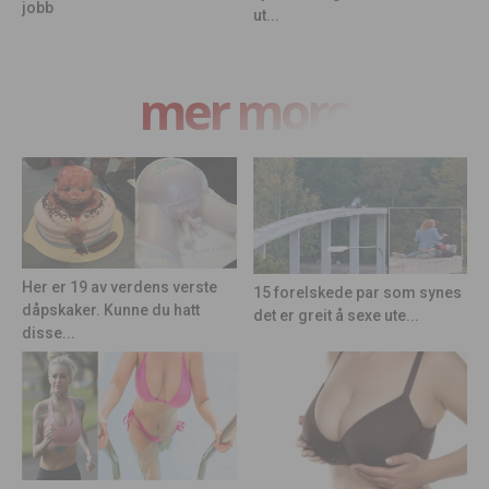
jobb
ut...
mer moro
Her er 19 av verdens verste
15 forelskede par som synes
dåpskaker. Kunne du hatt
det er greit å sexe ute...
disse...