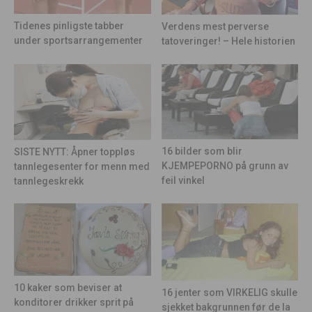
Tidenes pinligste tabber
Verdens mest perverse
under sportsarrangementer
tatoveringer! – Hele historien
16 bilder som blir
SISTE NYTT: Åpner toppløs
KJEMPEPORNO på grunn av
tannlegesenter for menn med
feil vinkel
tannlegeskrekk
10 kaker som beviser at
16 jenter som VIRKELIG skulle
konditorer drikker sprit på
sjekket bakgrunnen før de la