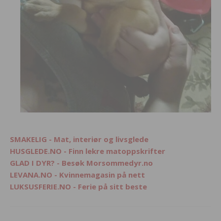
SMAKELIG - Mat, interiør og livsglede
HUSGLEDE.NO - Finn lekre matoppskrifter
GLAD I DYR? - Besøk Morsommedyr.no
LEVANA.NO - Kvinnemagasin på nett
LUKSUSFERIE.NO - Ferie på sitt beste