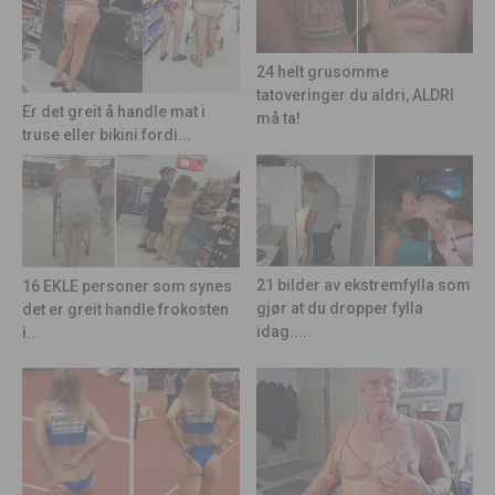
24 helt grusomme
tatoveringer du aldri, ALDRI
Er det greit å handle mat i
må ta!
truse eller bikini fordi...
21 bilder av ekstremfylla som
16 EKLE personer som synes
gjør at du dropper fylla
det er greit handle frokosten
idag.....
i...