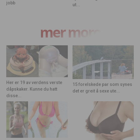
jobb
ut...
mer moro
Her er 19 av verdens verste
15 forelskede par som synes
dåpskaker. Kunne du hatt
det er greit å sexe ute...
disse...