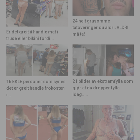
24 helt grusomme
tatoveringer du aldri, ALDRI
Er det greit å handle mat i
må ta!
truse eller bikini fordi...
21 bilder av ekstremfylla som
16 EKLE personer som synes
gjør at du dropper fylla
det er greit handle frokosten
idag.....
i...