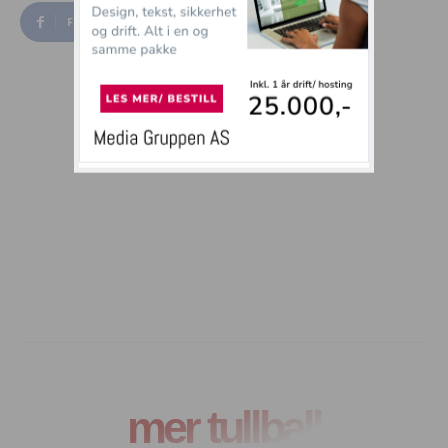
Facebook
Twitter
mer tullball