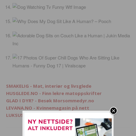
SMAKELIG - Mat, interiør og livsglede
HUSGLEDE.NO - Finn lekre matoppskrifter
GLAD I DYR? - Besøk Morsommedyr.no
LEVANA.NO - Kvinnemagasin på nett
LUKSUSFERIE.NO - Ferie på sitt beste