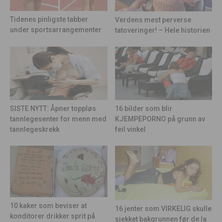
Tidenes pinligste tabber
Verdens mest perverse
under sportsarrangementer
tatoveringer! – Hele historien
16 bilder som blir
SISTE NYTT: Åpner toppløs
KJEMPEPORNO på grunn av
tannlegesenter for menn med
feil vinkel
tannlegeskrekk
10 kaker som beviser at
16 jenter som VIRKELIG skulle
konditorer drikker sprit på
sjekket bakgrunnen før de la