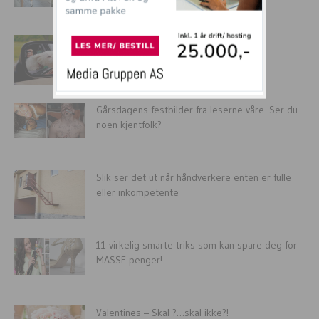
20 Hunder som virkelig ELSKER bilturer.
Gårsdagens festbilder fra leserne våre. Ser du
noen kjentfolk?
Slik ser det ut når håndverkere enten er fulle
eller inkompetente
11 virkelig smarte triks som kan spare deg for
MASSE penger!
Valentines – Skal ?…skal ikke?!