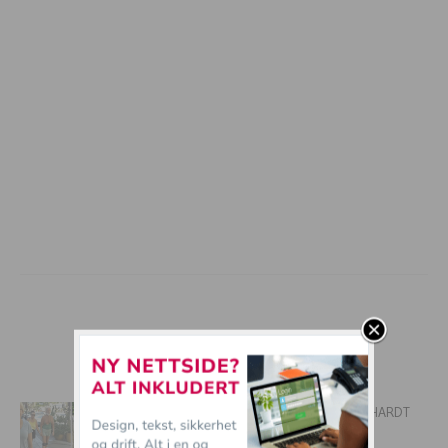
mer tullball
SISTE MOTE: Nå skal buksene trekkes HARDT
opp i livet!