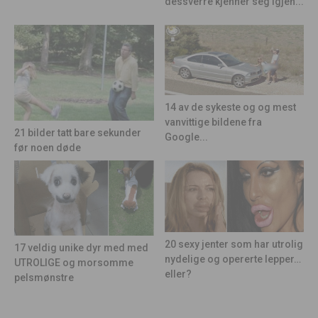
dessverre kjenner seg igjen...
14 av de sykeste og og mest
vanvittige bildene fra
21 bilder tatt bare sekunder
Google...
før noen døde
20 sexy jenter som har utrolig
17 veldig unike dyr med med
nydelige og opererte lepper…
UTROLIGE og morsomme
eller?
pelsmønstre