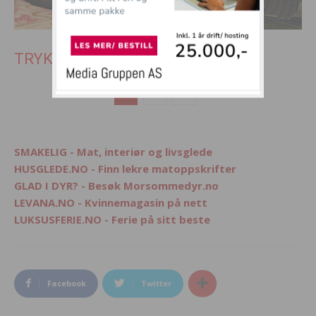
TRYKK SIDE 2 FOR SISTE 7 BILDER
1
2
SMAKELIG - Mat, interiør og livsglede
HUSGLEDE.NO - Finn lekre matoppskrifter
GLAD I DYR? - Besøk Morsommedyr.no
LEVANA.NO - Kvinnemagasin på nett
LUKSUSFERIE.NO - Ferie på sitt beste
Facebook
Twitter