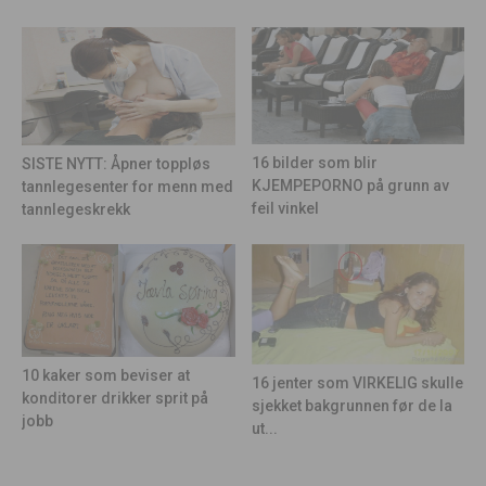
16 bilder som blir
SISTE NYTT: Åpner toppløs
KJEMPEPORNO på grunn av
tannlegesenter for menn med
feil vinkel
tannlegeskrekk
10 kaker som beviser at
16 jenter som VIRKELIG skulle
konditorer drikker sprit på
sjekket bakgrunnen før de la
jobb
ut...