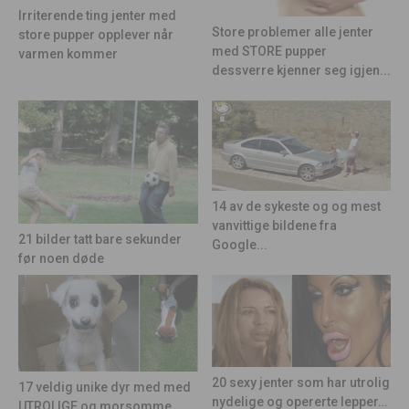
Irriterende ting jenter med
Store problemer alle jenter
store pupper opplever når
med STORE pupper
varmen kommer
dessverre kjenner seg igjen...
14 av de sykeste og og mest
vanvittige bildene fra
21 bilder tatt bare sekunder
Google...
før noen døde
20 sexy jenter som har utrolig
17 veldig unike dyr med med
nydelige og opererte lepper…
UTROLIGE og morsomme