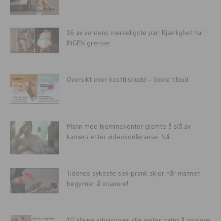
16 av verdens merkeligste par! Kjærlighet har
INGEN grenser
Oversikt over kosttilskudd – Gode tilbud
Mann med hjemmekontor glemte å slå av
kamera etter videokonferanse. Nå...
Tidenes sykeste sex-prank skjer når mannen
begynner å onanere!
10 kleine situasjoner alle jenter hater å oppleve