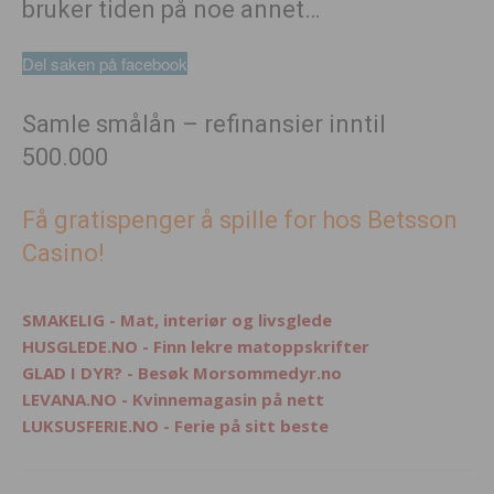
bruker tiden på noe annet…
Del saken på facebook
Samle smålån – refinansier inntil
500.000
Få gratispenger å spille for hos Betsson
Casino!
SMAKELIG - Mat, interiør og livsglede
HUSGLEDE.NO - Finn lekre matoppskrifter
GLAD I DYR? - Besøk Morsommedyr.no
LEVANA.NO - Kvinnemagasin på nett
LUKSUSFERIE.NO - Ferie på sitt beste