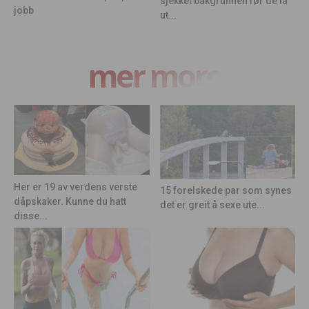
sjekket bakgrunnen før de la
jobb
ut...
mer moro
Her er 19 av verdens verste
15 forelskede par som synes
dåpskaker. Kunne du hatt
det er greit å sexe ute...
disse...