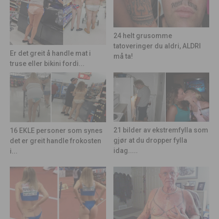
24 helt grusomme
tatoveringer du aldri, ALDRI
Er det greit å handle mat i
må ta!
truse eller bikini fordi...
21 bilder av ekstremfylla som
16 EKLE personer som synes
gjør at du dropper fylla
det er greit handle frokosten
idag.....
i...