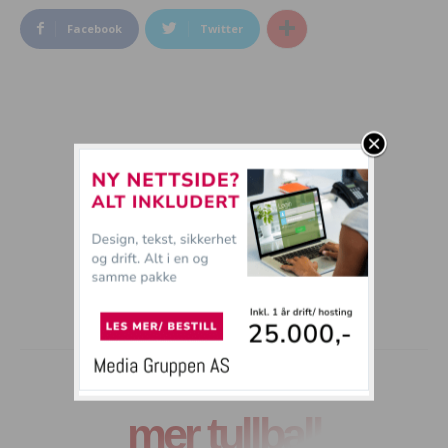
Facebook
Twitter
mer tullball