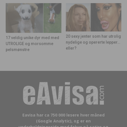
20 sexy jenter som har utrolig
17 veldig unike dyr med med
nydelige og opererte lepper…
UTROLIGE og morsomme
eller?
pelsmønstre
Eavisa har ca 750 000 lesere hver måned
(Google Analytic), og er en
underholdningsside med fokus på satire og