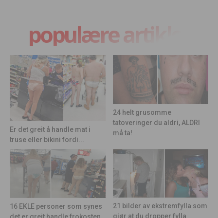
populære artikler
24 helt grusomme
tatoveringer du aldri, ALDRI
Er det greit å handle mat i
må ta!
truse eller bikini fordi...
21 bilder av ekstremfylla som
16 EKLE personer som synes
gjør at du dropper fylla
det er greit handle frokosten