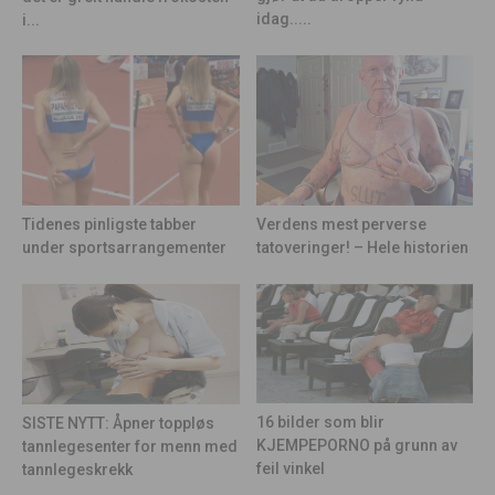
idag.....
i...
Tidenes pinligste tabber
Verdens mest perverse
under sportsarrangementer
tatoveringer! – Hele historien
16 bilder som blir
SISTE NYTT: Åpner toppløs
KJEMPEPORNO på grunn av
tannlegesenter for menn med
feil vinkel
tannlegeskrekk