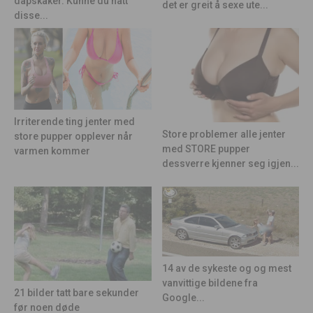
dåpskaker. Kunne du hatt
det er greit å sexe ute...
disse...
Irriterende ting jenter med
Store problemer alle jenter
store pupper opplever når
med STORE pupper
varmen kommer
dessverre kjenner seg igjen...
14 av de sykeste og og mest
vanvittige bildene fra
21 bilder tatt bare sekunder
Google...
før noen døde