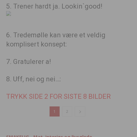
5. Trener hardt ja. Lookin`good!
6. Tredemølle kan være et veldig
komplisert konsept:
7. Gratulerer a!
8. Uff, nei og nei…:
TRYKK SIDE 2 FOR SISTE 8 BILDER
1
2
SMAKELIG - Mat, interiør og livsglede