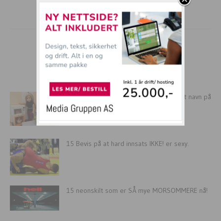
mer tullball
Her er alle “Alle barna”-vitsene – Er ditt navn på
lista?
15 Bevis på at hard innsats IKKE! er sexy.
15 neonskilt som er SÅ mye MORSOMMERE nå!