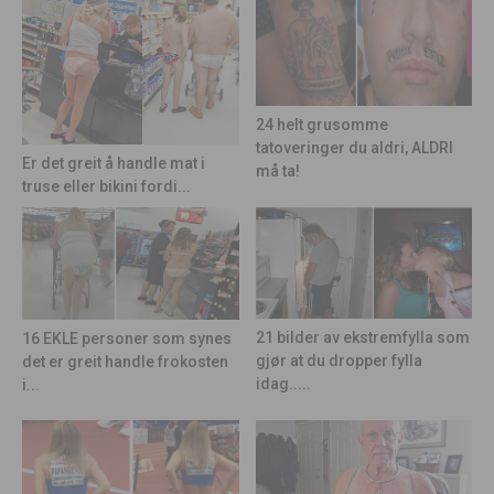
24 helt grusomme
tatoveringer du aldri, ALDRI
Er det greit å handle mat i
må ta!
truse eller bikini fordi...
21 bilder av ekstremfylla som
16 EKLE personer som synes
gjør at du dropper fylla
det er greit handle frokosten
idag.....
i...