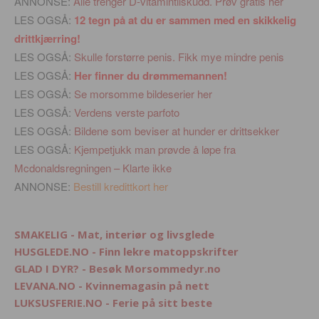
ANNONSE:
Alle trenger D-vitamintilskudd. Prøv gratis her
LES OGSÅ:
12 tegn på at du er sammen med en skikkelig
drittkjærring!
LES OGSÅ:
Skulle forstørre penis. Fikk mye mindre penis
LES OGSÅ:
Her finner du drømmemannen!
LES OGSÅ:
Se morsomme bildeserier her
LES OGSÅ:
Verdens verste parfoto
LES OGSÅ:
Bildene som beviser at hunder er drittsekker
LES OGSÅ:
Kjempetjukk man prøvde å løpe fra
Mcdonaldsregningen – Klarte ikke
ANNONSE:
Bestill kredittkort her
SMAKELIG - Mat, interiør og livsglede
HUSGLEDE.NO - Finn lekre matoppskrifter
GLAD I DYR? - Besøk Morsommedyr.no
LEVANA.NO - Kvinnemagasin på nett
LUKSUSFERIE.NO - Ferie på sitt beste