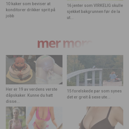
10 kaker som beviser at
16 jenter som VIRKELIG skulle
konditorer drikker sprit på
sjekket bakgrunnen før de la
jobb
ut...
mer moro
Her er 19 av verdens verste
15 forelskede par som synes
dåpskaker. Kunne du hatt
det er greit å sexe ute...
disse...