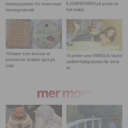
KJEMPEPORNO på grunn av
tannlegesenter for menn med
feil vinkel
tannlegeskrekk
10 kaker som beviser at
16 jenter som VIRKELIG skulle
konditorer drikker sprit på
sjekket bakgrunnen før de la
jobb
ut...
mer moro