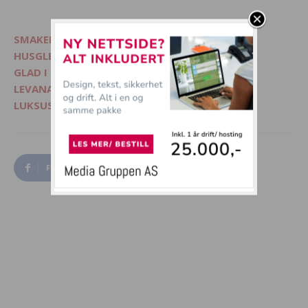
SMAKELIG - Mat, interiør og livsglede
HUSGLEDE.NO - Finn lekre matoppskrifter
GLAD I DYR? - Besøk Morsommedyr.no
LEVANA.NO - Kvinnemagasin på nett
LUKSUSFERIE.NO - Ferie på sitt beste
Facebook
Twitter