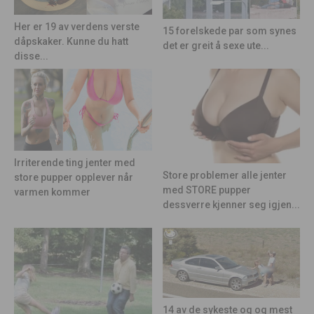
Her er 19 av verdens verste
15 forelskede par som synes
dåpskaker. Kunne du hatt
det er greit å sexe ute...
disse...
Irriterende ting jenter med
Store problemer alle jenter
store pupper opplever når
med STORE pupper
varmen kommer
dessverre kjenner seg igjen...
14 av de sykeste og og mest