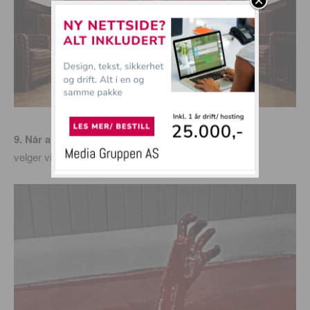
9. Når alle er ute å rocker på byen
velger vi å ta et varmt bad i stedet: