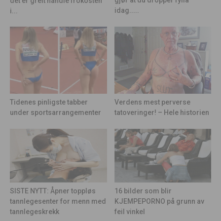
gjør at du dropper fylla
det er greit handle frokosten
idag.....
i...
Tidenes pinligste tabber
Verdens mest perverse
under sportsarrangementer
tatoveringer! – Hele historien
16 bilder som blir
SISTE NYTT: Åpner toppløs
KJEMPEPORNO på grunn av
tannlegesenter for menn med
feil vinkel
tannlegeskrekk