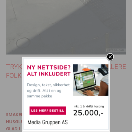
TRYKK SIDE 2 FOR Å SE 7 ENDA FULLERE
FOLK
1
2
SMAKELIG - Mat, interiør og livsglede
HUSGLEDE.NO - Finn lekre matoppskrifter
GLAD I DYR? - Besøk Morsommedyr.no