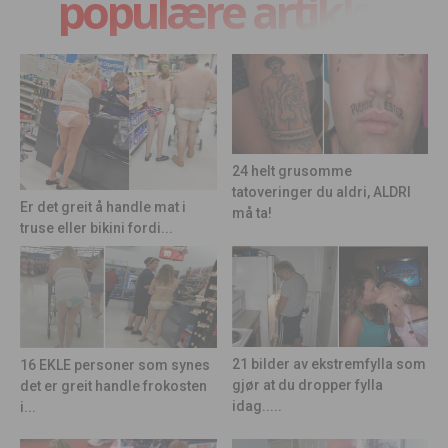
populære artikler
24 helt grusomme
tatoveringer du aldri, ALDRI
Er det greit å handle mat i
må ta!
truse eller bikini fordi...
21 bilder av ekstremfylla som
16 EKLE personer som synes
gjør at du dropper fylla
det er greit handle frokosten
idag.....
i...