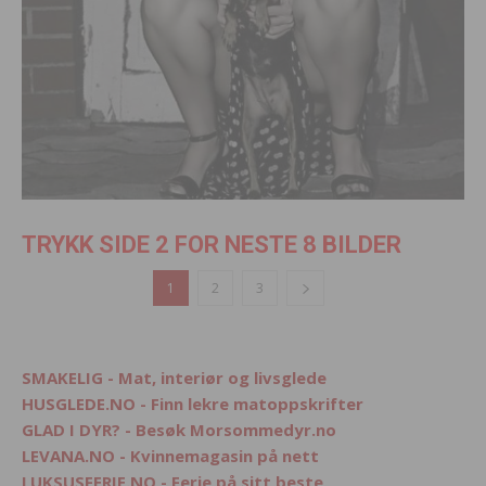
TRYKK SIDE 2 FOR NESTE 8 BILDER
1
2
3
SMAKELIG - Mat, interiør og livsglede
HUSGLEDE.NO - Finn lekre matoppskrifter
GLAD I DYR? - Besøk Morsommedyr.no
LEVANA.NO - Kvinnemagasin på nett
LUKSUSFERIE.NO - Ferie på sitt beste