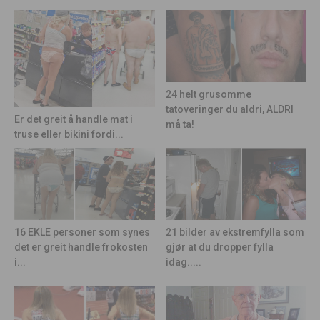
24 helt grusomme
tatoveringer du aldri, ALDRI
Er det greit å handle mat i
må ta!
truse eller bikini fordi...
21 bilder av ekstremfylla som
16 EKLE personer som synes
gjør at du dropper fylla
det er greit handle frokosten
idag.....
i...