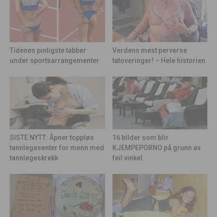
Tidenes pinligste tabber
Verdens mest perverse
under sportsarrangementer
tatoveringer! – Hele historien
16 bilder som blir
SISTE NYTT: Åpner toppløs
KJEMPEPORNO på grunn av
tannlegesenter for menn med
feil vinkel
tannlegeskrekk