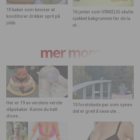
10 kaker som beviser at
16 jenter som VIRKELIG skulle
konditorer drikker sprit på
sjekket bakgrunnen før de la
jobb
ut...
mer moro
Her er 19 av verdens verste
15 forelskede par som synes
dåpskaker. Kunne du hatt
det er greit å sexe ute...
disse...