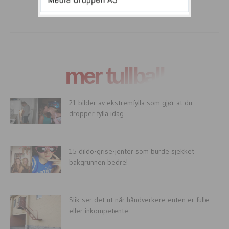
mer tullball
21 bilder av ekstremfylla som gjør at du
dropper fylla idag.....
15 dildo-grise-jenter som burde sjekket
bakgrunnen bedre!
Slik ser det ut når håndverkere enten er fulle
eller inkompetente