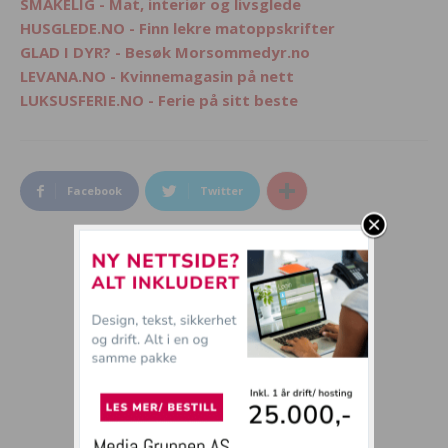
SMAKELIG - Mat, interiør og livsglede
HUSGLEDE.NO - Finn lekre matoppskrifter
GLAD I DYR? - Besøk Morsommedyr.no
LEVANA.NO - Kvinnemagasin på nett
LUKSUSFERIE.NO - Ferie på sitt beste
Facebook
Twitter