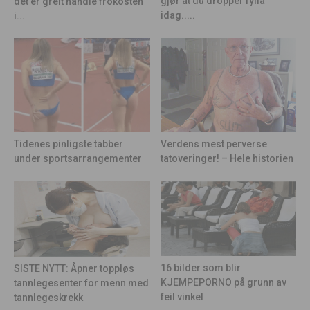
gjør at du dropper fylla
det er greit handle frokosten
idag.....
i...
Tidenes pinligste tabber
Verdens mest perverse
under sportsarrangementer
tatoveringer! – Hele historien
16 bilder som blir
SISTE NYTT: Åpner toppløs
KJEMPEPORNO på grunn av
tannlegesenter for menn med
feil vinkel
tannlegeskrekk