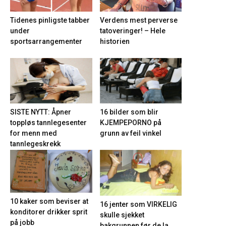
Tidenes pinligste tabber
Verdens mest perverse
under
tatoveringer! – Hele
sportsarrangementer
historien
16 bilder som blir
SISTE NYTT: Åpner
KJEMPEPORNO på
toppløs tannlegesenter
grunn av feil vinkel
for menn med
tannlegeskrekk
10 kaker som beviser at
16 jenter som VIRKELIG
konditorer drikker sprit
skulle sjekket
på jobb
bakgrunnen før de la