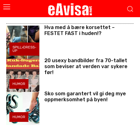
Hva med å bære korsettet –
FESTET FAST i huden!?
SPILL>DRESS-
UP
20 usexy bandbilder fra 70-tallet
som beviser at verden var sykere
før!
HUMOR
Sko som garantert vil gi deg mye
oppmerksomhet på byen!
HUMOR