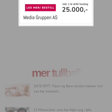
mer tullball
SISTE NYTT: Flere og flere norske kvinner tror
sex har kommet...
15 Mennesker som har klipt seg i fylla