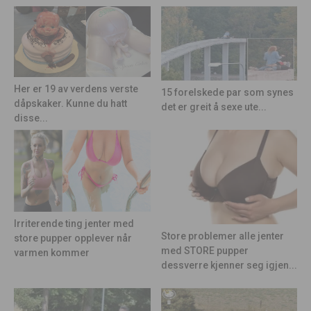
Her er 19 av verdens verste
15 forelskede par som synes
dåpskaker. Kunne du hatt
det er greit å sexe ute...
disse...
Irriterende ting jenter med
Store problemer alle jenter
store pupper opplever når
med STORE pupper
varmen kommer
dessverre kjenner seg igjen...