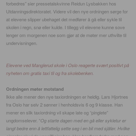
forbedres” sier pressetalskvinne Reidun Lysbakken hos
Utdanningsdirektoratet. Videre vil den nye ordningen sørge for
at elevene slipper ubehaget det medfører å gå eller sykle til
skolen i regn, snø eller kulde. I tillegg vil elevene kunne sove
lenger om morgenen noe som gjør at de møter mer uthvilte til
undervisningen.
Elevene ved Manglerud skole i Oslo reagerte svært positivt på
nyheten om gratis taxi til og fra skolebenken.
Ordningen møter motstand
Ikke alle mener den nye taxiordningen er heldig. Lars Hjortnes
fra Oslo har selv 2 sønner i henholdsvis 6 og 9 klasse. Han
mener en slik taxiordning vil skape late og “pinglete”
ungdomselever. “
Og starte dagen med en gå eller sykletur er
langt bedre enn å lettfattelig sette seg i en bil med sjåfør. Hvilke