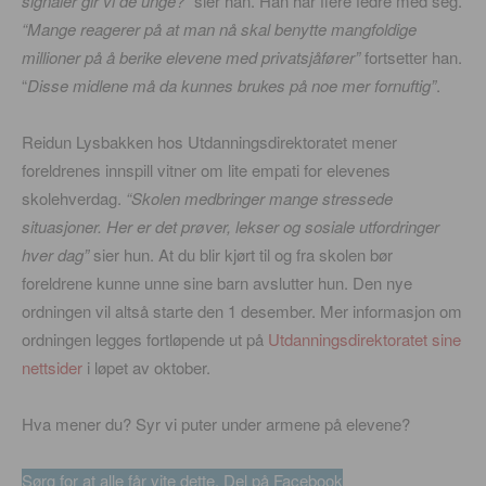
signaler gir vi de unge?”
sier han. Han har flere fedre med seg.
“Mange reagerer på at man nå skal benytte mangfoldige
millioner på å berike elevene med privatsjåfører”
fortsetter han.
“
Disse midlene må da kunnes brukes på noe mer fornuftig”
.
Reidun Lysbakken hos Utdanningsdirektoratet mener
foreldrenes innspill vitner om lite empati for elevenes
skolehverdag.
“Skolen medbringer mange stressede
situasjoner. Her er det prøver, lekser og sosiale utfordringer
hver dag”
sier hun. At du blir kjørt til og fra skolen bør
foreldrene kunne unne sine barn avslutter hun. Den nye
ordningen vil altså starte den 1 desember. Mer informasjon om
ordningen legges fortløpende ut på
Utdanningsdirektoratet sine
nettsider
i løpet av oktober.
Hva mener du? Syr vi puter under armene på elevene?
Sørg for at alle får vite dette. Del på Facebook