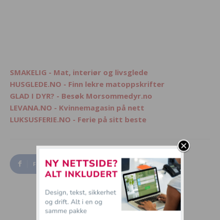
SMAKELIG - Mat, interiør og livsglede
HUSGLEDE.NO - Finn lekre matoppskrifter
GLAD I DYR? - Besøk Morsommedyr.no
LEVANA.NO - Kvinnemagasin på nett
LUKSUSFERIE.NO - Ferie på sitt beste
Facebook
Twitter