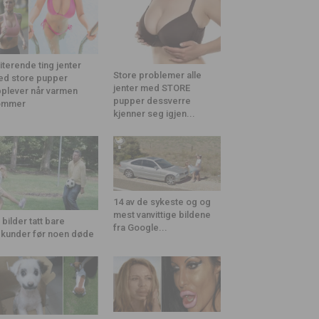
riterende ting jenter
Store problemer alle
d store pupper
jenter med STORE
plever når varmen
pupper dessverre
ommer
kjenner seg igjen...
14 av de sykeste og og
mest vanvittige bildene
 bilder tatt bare
fra Google...
kunder før noen døde