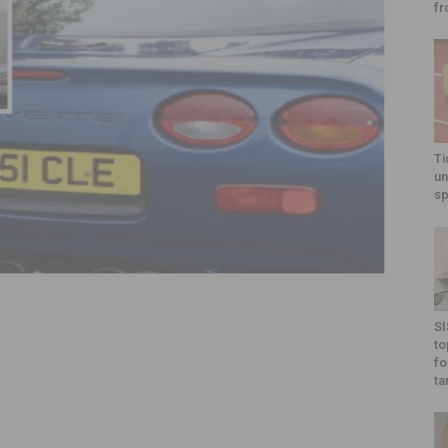
fr
Ti
un
sp
SI
to
fo
ta