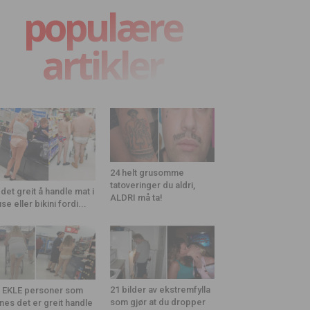
populære
artikler
24 helt grusomme
tatoveringer du aldri,
 det greit å handle mat i
ALDRI må ta!
use eller bikini fordi...
21 bilder av ekstremfylla
 EKLE personer som
som gjør at du dropper
nes det er greit handle