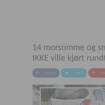
14 morsomme og små
IKKE ville kjørt run
Facebook
Twitter
Pin