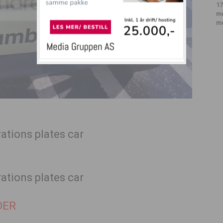
17
m
m
DER