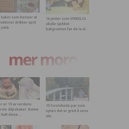
 kaker som beviser at
16 jenter som VIRKELIG
nditorer drikker sprit
skulle sjekket
 jobb
bakgrunnen før de la ut...
mer moro
r er 19 av verdens
15 forelskede par som
rste dåpskaker. Kunne
synes det er greit å sexe
 hatt disse...
ute...