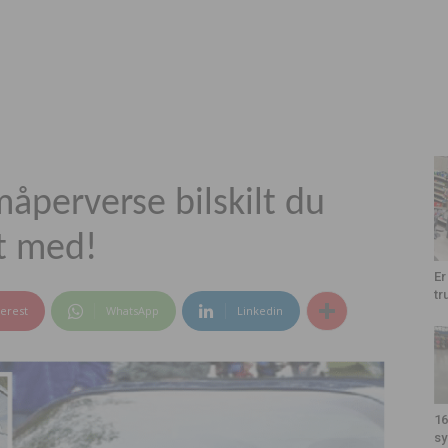
perverse bilskilt du
dt med!
Er
tr
terest
WhatsApp
Linkedin
16
sy