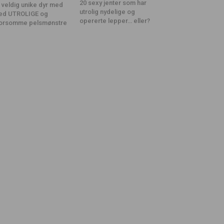
20 sexy jenter som har
 veldig unike dyr med
utrolig nydelige og
ed UTROLIGE og
opererte lepper… eller?
orsomme pelsmønstre