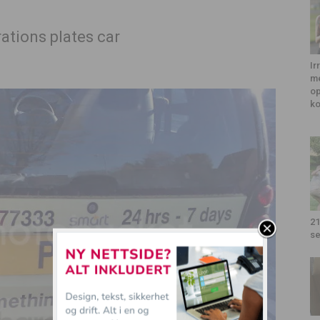
Ir
me
op
k
21
se