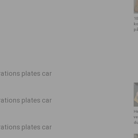
10
ko
på
He
ve
du