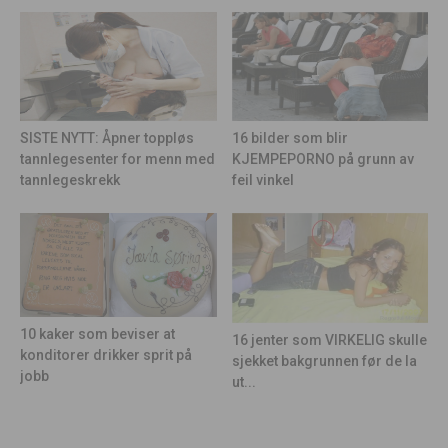
16 bilder som blir
SISTE NYTT: Åpner toppløs
KJEMPEPORNO på grunn av
tannlegesenter for menn med
feil vinkel
tannlegeskrekk
10 kaker som beviser at
16 jenter som VIRKELIG skulle
konditorer drikker sprit på
sjekket bakgrunnen før de la
jobb
ut...