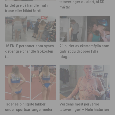
tatoveringer du aldri, ALDRI
Er det greit å handle mat i
må ta!
truse eller bikini fordi...
21 bilder av ekstremfylla som
16 EKLE personer som synes
gjør at du dropper fylla
det er greit handle frokosten
idag.....
i...
Tidenes pinligste tabber
Verdens mest perverse
under sportsarrangementer
tatoveringer! – Hele historien