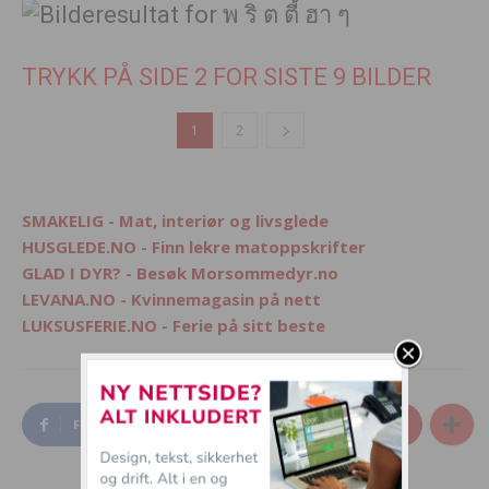
TRYKK PÅ SIDE 2 FOR SISTE 9 BILDER
1
2
SMAKELIG - Mat, interiør og livsglede
HUSGLEDE.NO - Finn lekre matoppskrifter
GLAD I DYR? - Besøk Morsommedyr.no
LEVANA.NO - Kvinnemagasin på nett
LUKSUSFERIE.NO - Ferie på sitt beste
Facebook
Twitter
Pinterest