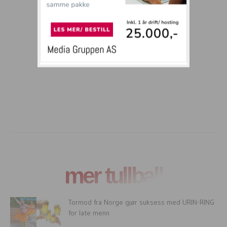
mer tullball
Tormod fra Norge gjør suksess med URIN-RING
for late menn