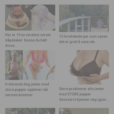
Her er 19 av verdens verste
15 forelskede par som synes
dåpskaker. Kunne du hatt
det er greit å sexe ute...
disse...
Irriterende ting jenter med
Store problemer alle jenter
store pupper opplever når
med STORE pupper
varmen kommer
dessverre kjenner seg igjen...