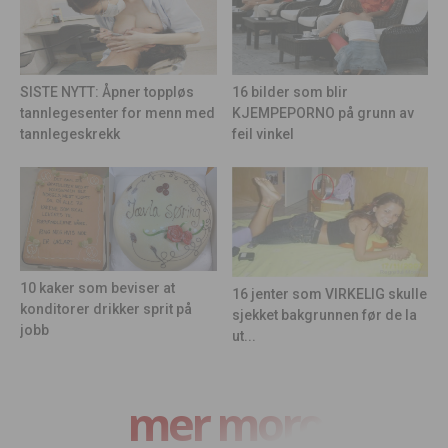
16 bilder som blir
SISTE NYTT: Åpner toppløs
KJEMPEPORNO på grunn av
tannlegesenter for menn med
feil vinkel
tannlegeskrekk
10 kaker som beviser at
16 jenter som VIRKELIG skulle
konditorer drikker sprit på
sjekket bakgrunnen før de la
jobb
ut...
mer moro