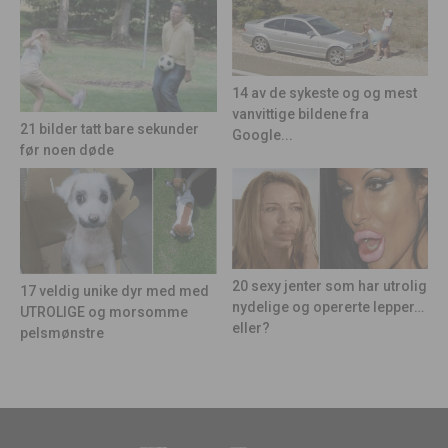
14 av de sykeste og og mest
vanvittige bildene fra
21 bilder tatt bare sekunder
Google...
før noen døde
20 sexy jenter som har utrolig
17 veldig unike dyr med med
nydelige og opererte lepper…
UTROLIGE og morsomme
eller?
pelsmønstre