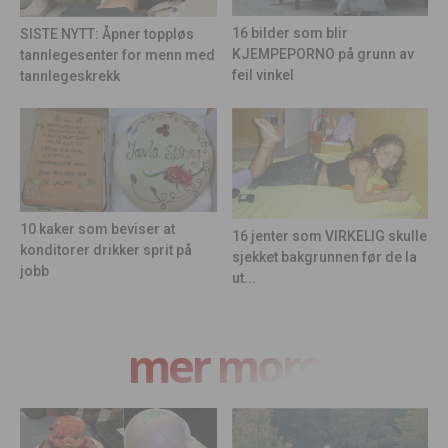
16 bilder som blir
SISTE NYTT: Åpner toppløs
KJEMPEPORNO på grunn av
tannlegesenter for menn med
feil vinkel
tannlegeskrekk
10 kaker som beviser at
16 jenter som VIRKELIG skulle
konditorer drikker sprit på
sjekket bakgrunnen før de la
jobb
ut...
mer moro