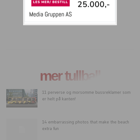
mer tullball
11 perverse og morsomme bussreklamer som
er helt på kanten!
14 embarrassing photos that make the beach
extra fun