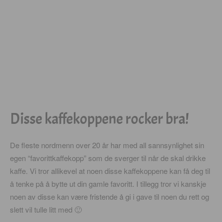
Disse kaffekoppene rocker bra!
De fleste nordmenn over 20 år har med all sannsynlighet sin
egen “favorittkaffekopp” som de sverger til når de skal drikke
kaffe. Vi tror allikevel at noen disse kaffekoppene kan få deg til
å tenke på å bytte ut din gamle favoritt. I tillegg tror vi kanskje
noen av disse kan være fristende å gi i gave til noen du rett og
slett vil tulle litt med 🙂