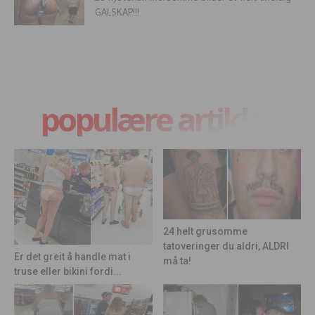
GALSKAP!!!
populære artikler
24 helt grusomme
tatoveringer du aldri, ALDRI
Er det greit å handle mat i
må ta!
truse eller bikini fordi...