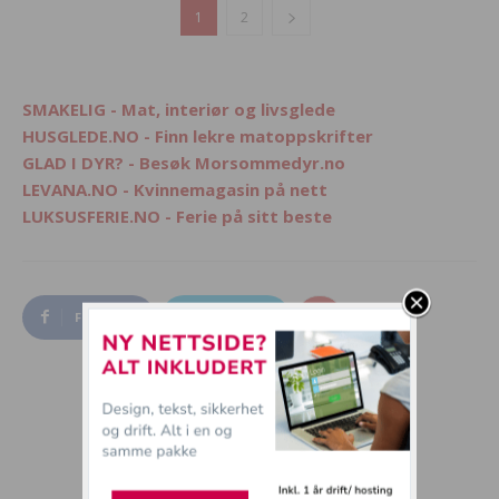
1
2
SMAKELIG - Mat, interiør og livsglede
HUSGLEDE.NO - Finn lekre matoppskrifter
GLAD I DYR? - Besøk Morsommedyr.no
LEVANA.NO - Kvinnemagasin på nett
LUKSUSFERIE.NO - Ferie på sitt beste
Facebook
Twitter