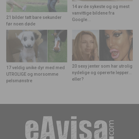
14 av de sykeste og og mest
vanvittige bildene fra
21 bilder tatt bare sekunder
Google...
før noen døde
20 sexy jenter som har utrolig
17 veldig unike dyr med med
nydelige og opererte lepper…
UTROLIGE og morsomme
eller?
pelsmønstre