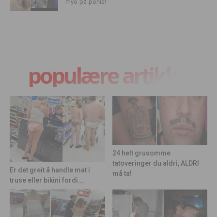
mye på penis!
populære artikler
24 helt grusomme
tatoveringer du aldri, ALDRI
Er det greit å handle mat i
må ta!
truse eller bikini fordi...