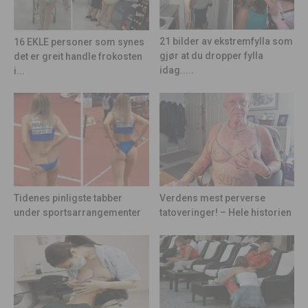
21 bilder av ekstremfylla som
16 EKLE personer som synes
gjør at du dropper fylla
det er greit handle frokosten
idag.....
i...
Tidenes pinligste tabber
Verdens mest perverse
under sportsarrangementer
tatoveringer! – Hele historien