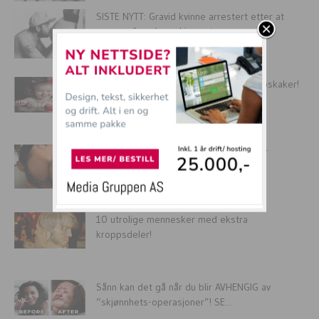
SISTE NYTT: Gravid kvinne arrestert etter at
mannen foreslo ex-kjærestens navn...
Her er verdens desidert VERSTE bryllupskaker!
Forskere advarer; disse produktene gir
ekstreme brysthår hos kvinner
10 utrolige mennesker med ekstra
kroppsdeler!
Sånn kan det gå når du blir AVHENGIG av
“skjønnhets-operasjoner”! SE...