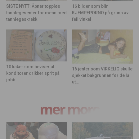
16 bilder som blir
SISTE NYTT: Åpner toppløs
KJEMPEPORNO på grunn av
tannlegesenter for menn med
feil vinkel
tannlegeskrekk
10 kaker som beviser at
16 jenter som VIRKELIG skulle
konditorer drikker sprit på
sjekket bakgrunnen før de la
jobb
ut...
mer moro