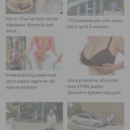
Her er 19 av verdens verste
15 forelskede par som synes
dåpskaker. Kunne du hatt
det er greit å sexe ute...
disse...
Irriterende ting jenter med
Store problemer alle jenter
store pupper opplever når
med STORE pupper
varmen kommer
dessverre kjenner seg igjen...