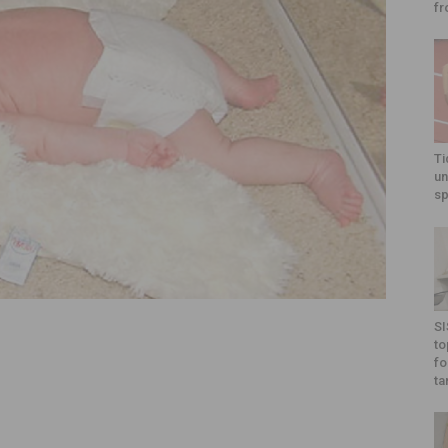
fr
Ti
un
sp
SI
to
fo
ta