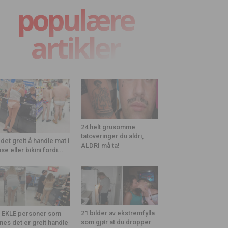
populære
artikler
24 helt grusomme
tatoveringer du aldri,
 det greit å handle mat i
ALDRI må ta!
use eller bikini fordi...
21 bilder av ekstremfylla
 EKLE personer som
som gjør at du dropper
nes det er greit handle