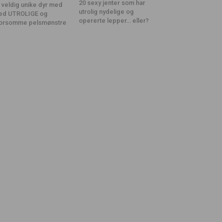
20 sexy jenter som har
 veldig unike dyr med
utrolig nydelige og
ed UTROLIGE og
opererte lepper… eller?
orsomme pelsmønstre