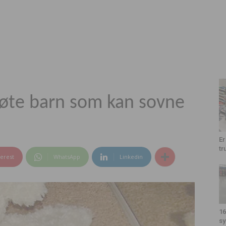
 søte barn som kan sovne
Er
tr
terest
WhatsApp
Linkedin
16
sy