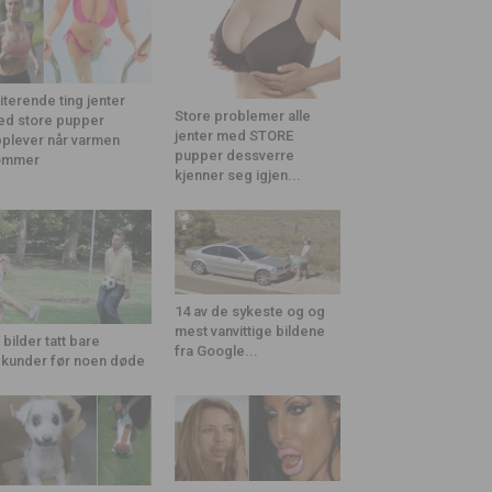
riterende ting jenter
Store problemer alle
d store pupper
jenter med STORE
plever når varmen
pupper dessverre
ommer
kjenner seg igjen...
14 av de sykeste og og
mest vanvittige bildene
 bilder tatt bare
fra Google...
kunder før noen døde