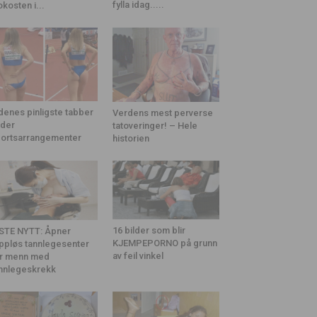
fylla idag.....
okosten i...
denes pinligste tabber
Verdens mest perverse
der
tatoveringer! – Hele
ortsarrangementer
historien
16 bilder som blir
STE NYTT: Åpner
KJEMPEPORNO på grunn
ppløs tannlegesenter
av feil vinkel
r menn med
nnlegeskrekk