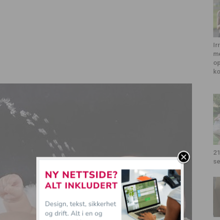
Ir
me
op
k
21
se