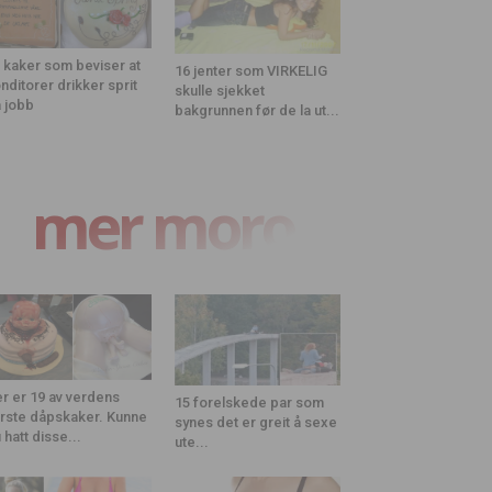
 kaker som beviser at
16 jenter som VIRKELIG
nditorer drikker sprit
skulle sjekket
 jobb
bakgrunnen før de la ut...
mer moro
r er 19 av verdens
15 forelskede par som
rste dåpskaker. Kunne
synes det er greit å sexe
 hatt disse...
ute...