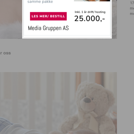
17
m
m
or oss