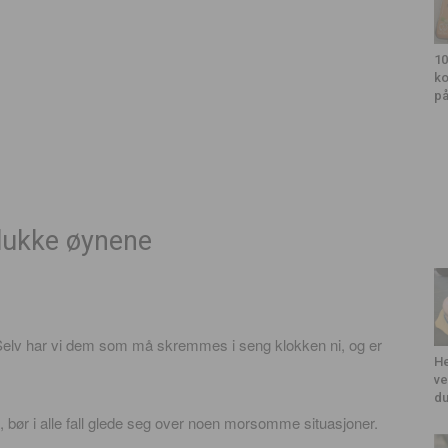
10
ko
på
 lukke øynene
Selv har vi dem som må skremmes i seng klokken ni, og er
He
ve
du
 bør i alle fall glede seg over noen morsomme situasjoner.