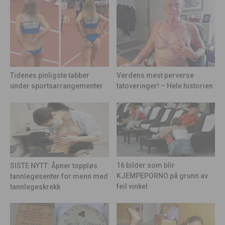
Tidenes pinligste tabber
Verdens mest perverse
under sportsarrangementer
tatoveringer! – Hele historien
16 bilder som blir
SISTE NYTT: Åpner toppløs
KJEMPEPORNO på grunn av
tannlegesenter for menn med
feil vinkel
tannlegeskrekk