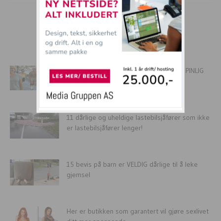
mer tullball
16 personer som gir så FAAN at det er PINLIG
for...
11 dårlige og uheldige lastebilsjåfører som ikke
er lastebilsjåfører lenger!
15 bevis på barn er VELDIG dårlige til å leke
gjemsel
Her er butikken som garantert vil gjøre sexlivet