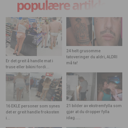
populære artikler
24 helt grusomme
tatoveringer du aldri, ALDRI
Er det greit å handle mat i
må ta!
truse eller bikini fordi...
21 bilder av ekstremfylla som
16 EKLE personer som synes
gjør at du dropper fylla
det er greit handle frokosten
idag.....
i...