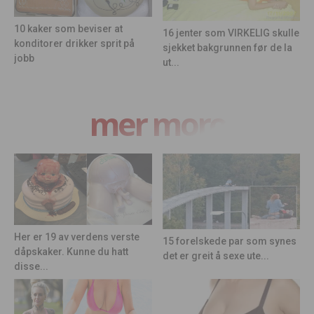
10 kaker som beviser at
16 jenter som VIRKELIG skulle
konditorer drikker sprit på
sjekket bakgrunnen før de la
jobb
ut...
mer moro
Her er 19 av verdens verste
15 forelskede par som synes
dåpskaker. Kunne du hatt
det er greit å sexe ute...
disse...