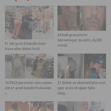
24 helt grusomme
tatoveringer du aldri, ALDRI
Er det greit å handle mat i
må ta!
truse eller bikini fordi...
21 bilder av ekstremfylla som
16 EKLE personer som synes
gjør at du dropper fylla
det er greit handle frokosten
idag.....
i...