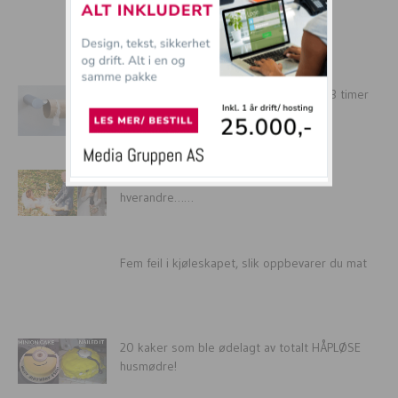
mer tullball
SISTE: Mann satt og ropte etter hjelp i 3 timer
på...
12 par som kanskje IKKE burde møtt
hverandre……
Fem feil i kjøleskapet, slik oppbevarer du mat
20 kaker som ble ødelagt av totalt HÅPLØSE
husmødre!