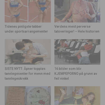
Tidenes pinligste tabber
Verdens mest perverse
under sportsarrangementer
tatoveringer! – Hele historien
16 bilder som blir
SISTE NYTT: Åpner toppløs
KJEMPEPORNO på grunn av
tannlegesenter for menn med
feil vinkel
tannlegeskrekk